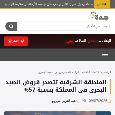
لتجاوز
عاجل
وني يغلق الباب أمام رحيل ألفاريز: النادي لن يفرط في مهاجمه الأرجنتيني
المقاومة الوطنية اليمنية
لى
لمحتوى
الإعلانات
تختفي.
المقالات
تبقى.
ابدأ النشر
الرئيسية
›
اقتصاد
›
المنطقة الشرقية تتصدر قروض الصيد البحري...
المنطقة الشرقية تتصدر قروض الصيد
البحري في المملكة بنسبة 57%
09/07/2026 11:01
عبد العزيز المرزوق