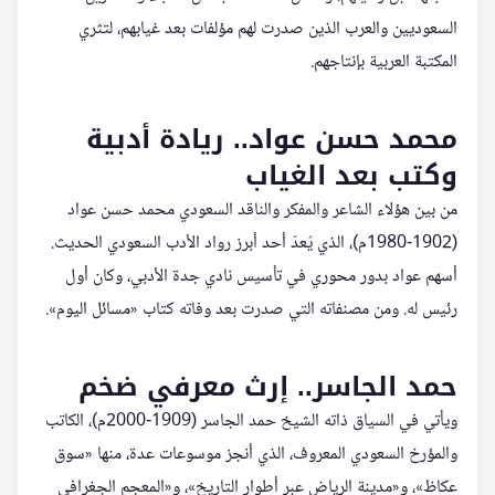
السعوديين والعرب الذين صدرت لهم مؤلفات بعد غيابهم، لتثري
المكتبة العربية بإنتاجهم.
محمد حسن عواد.. ريادة أدبية
وكتب بعد الغياب
من بين هؤلاء الشاعر والمفكر والناقد السعودي محمد حسن عواد
(1902-1980م)، الذي يُعدّ أحد أبرز رواد الأدب السعودي الحديث.
أسهم عواد بدور محوري في تأسيس نادي جدة الأدبي، وكان أول
رئيس له. ومن مصنفاته التي صدرت بعد وفاته كتاب «مسائل اليوم».
حمد الجاسر.. إرث معرفي ضخم
ويأتي في السياق ذاته الشيخ حمد الجاسر (1909-2000م)، الكاتب
والمؤرخ السعودي المعروف، الذي أنجز موسوعات عدة، منها «سوق
عكاظ»، و«مدينة الرياض عبر أطوار التاريخ»، و«المعجم الجغرافي