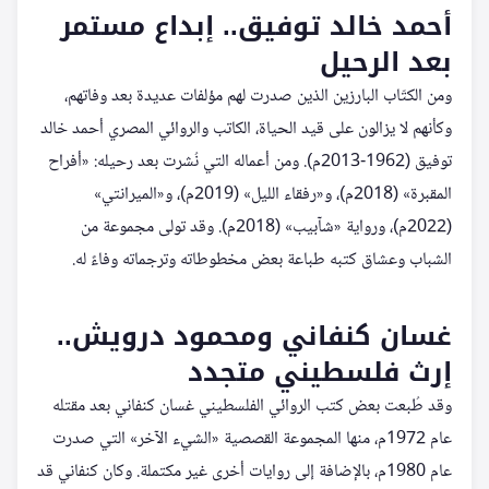
أحمد خالد توفيق.. إبداع مستمر
بعد الرحيل
ومن الكتّاب البارزين الذين صدرت لهم مؤلفات عديدة بعد وفاتهم،
وكأنهم لا يزالون على قيد الحياة، الكاتب والروائي المصري أحمد خالد
توفيق (1962-2013م). ومن أعماله التي نُشرت بعد رحيله: «أفراح
المقبرة» (2018م)، و«رفقاء الليل» (2019م)، و«الميرانتي»
(2022م)، ورواية «شآبيب» (2018م). وقد تولى مجموعة من
الشباب وعشاق كتبه طباعة بعض مخطوطاته وترجماته وفاءً له.
غسان كنفاني ومحمود درويش..
إرث فلسطيني متجدد
وقد طُبعت بعض كتب الروائي الفلسطيني غسان كنفاني بعد مقتله
عام 1972م، منها المجموعة القصصية «الشيء الآخر» التي صدرت
عام 1980م، بالإضافة إلى روايات أخرى غير مكتملة. وكان كنفاني قد