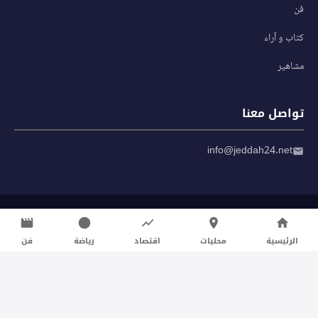
فن
كتاب و آراء
مشاهير
تواصل معنا
info@jeddah24.net
© 2026 صحيفة جدة 24 — جميع الحقوق محفوظة
سياسة الخصوصية
|
شروط الاستخدام
الرئيسية
محليات
اقتصاد
رياضة
فن
تواصل معنا لنشر الأخبار عبر شبكتنا الإعلامية وانشر مقالك خلال
دقائق
نشر مقال