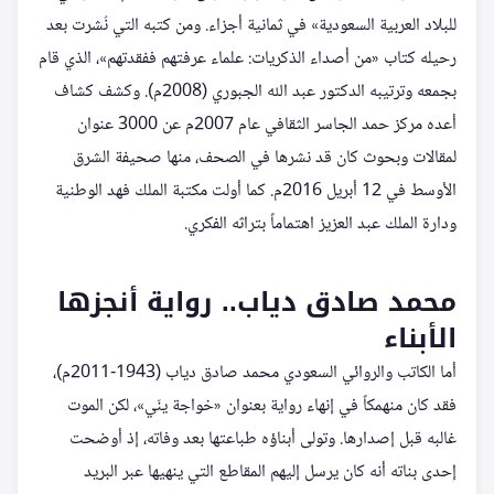
للبلاد العربية السعودية» في ثمانية أجزاء. ومن كتبه التي نُشرت بعد
رحيله كتاب «من أصداء الذكريات: علماء عرفتهم ففقدتهم»، الذي قام
بجمعه وترتيبه الدكتور عبد الله الجبوري (2008م). وكشف كشاف
أعده مركز حمد الجاسر الثقافي عام 2007م عن 3000 عنوان
لمقالات وبحوث كان قد نشرها في الصحف، منها صحيفة الشرق
الأوسط في 12 أبريل 2016م. كما أولت مكتبة الملك فهد الوطنية
ودارة الملك عبد العزيز اهتماماً بتراثه الفكري.
محمد صادق دياب.. رواية أنجزها
الأبناء
أما الكاتب والروائي السعودي محمد صادق دياب (1943-2011م)،
فقد كان منهمكاً في إنهاء رواية بعنوان «خواجة ينّي»، لكن الموت
غالبه قبل إصدارها. وتولى أبناؤه طباعتها بعد وفاته، إذ أوضحت
إحدى بناته أنه كان يرسل إليهم المقاطع التي ينهيها عبر البريد