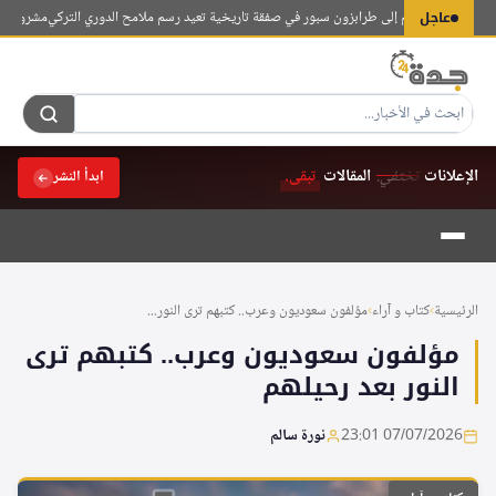
لتجاوز
عاجل
 صلاح ينضم إلى طرابزون سبور في صفقة تاريخية تعيد رسم ملامح الدوري التركي
مشروع "مخزن الب
لى
لمحتوى
الإعلانات
تختفي.
المقالات
تبقى.
ابدأ النشر
الرئيسية
›
كتاب و آراء
›
مؤلفون سعوديون وعرب.. كتبهم ترى النور...
مؤلفون سعوديون وعرب.. كتبهم ترى
النور بعد رحيلهم
07/07/2026 23:01
نورة سالم