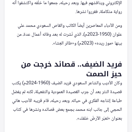
الإلكتروني ويناقشهم فيها. وبعد رحيله، جمعوا ما خلّفه واكتشفوا أنه
رواية متكاملة، فقرروا نشرها.
ومن الأدباء المعاصرين أيضاً الكاتب والقاص السعودي محمد علي
علوان (1950-2023م)، الذي نُشرت له بعد وفاته أعمال عدة، من
بينها «موز ريده» (2023م) و«طائر العِشا».
فريد الضيف.. قصائد خرجت من
حيز الصمت
وكان الأديب والشاعر السعودي فريد الضيف (1960-2024م) يكتب
قصيدة النثر بعد أن جرب القصيدة العمودية والتفعيلة، لكنه لم يفضل
طباعة إنتاجه الفكري في حياته. وبعد رحيله، قام قريبه الأديب هاني
الحجي إلى جانب ابنه محمد بجمع بعض قصائده ونشرها في كتاب
بعنوان «تعبُر الأرضُ خلفك».