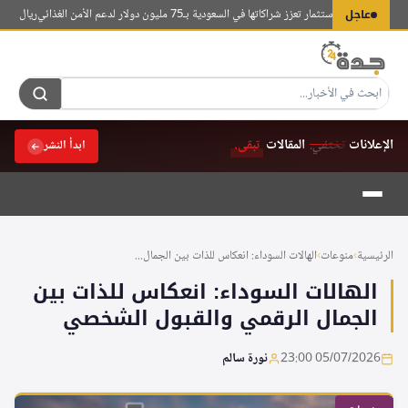
لتجاوز
عاجل
ئة العربية للاستثمار تعزز شراكاتها في السعودية بـ75 مليون دولار لدعم الأمن الغذائي
ريال مدريد يضم 
لى
لمحتوى
الإعلانات
تختفي.
المقالات
تبقى.
ابدأ النشر
الرئيسية
›
منوعات
›
الهالات السوداء: انعكاس للذات بين الجمال...
الهالات السوداء: انعكاس للذات بين
الجمال الرقمي والقبول الشخصي
05/07/2026 23:00
نورة سالم