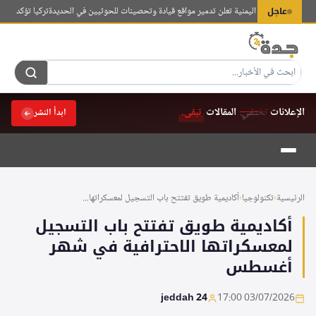
لتجاوز
عاجل
قاومة الوطنية اليمنية تعلن تدمير مواقع قيادة وتحصينات للحوثيين في الحديدة
تركيا تؤكد استمرار 
لى
لمحتوى
الإعلانات
تختفي.
المقالات
تبقى.
ابدأ النشر
الرئيسية
›
تكنولوجيا
›
أكاديمية طويق تفتتح باب التسجيل لمعسكراتها...
أكاديمية طويق تفتتح باب التسجيل
لمعسكراتها الاحترافية في شهر
أغسطس
jeddah 24
03/07/2026 17:00