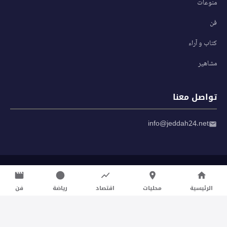
منوعات
فن
كتاب و آراء
مشاهير
تواصل معنا
info@jeddah24.net
© 2026 صحيفة جدة 24 — جميع الحقوق محفوظة
سياسة الخصوصية
|
شروط الاستخدام
الرئيسية
محليات
اقتصاد
رياضة
فن
تواصل معنا لنشر الأخبار عبر شبكتنا الإعلامية وانشر مقالك خلال
دقائق