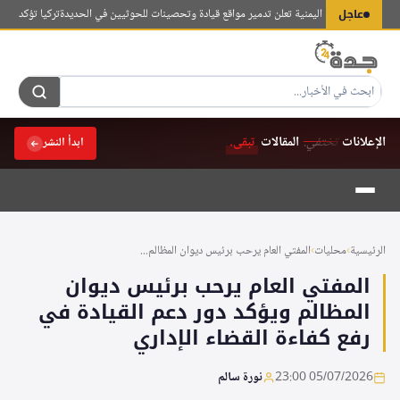
لتجاوز
عاجل
قاومة الوطنية اليمنية تعلن تدمير مواقع قيادة وتحصينات للحوثيين في الحديدة
تركيا تؤكد استمرار 
لى
لمحتوى
الإعلانات
تختفي.
المقالات
تبقى.
ابدأ النشر
الرئيسية
›
محليات
›
المفتي العام يرحب برئيس ديوان المظالم...
المفتي العام يرحب برئيس ديوان
المظالم ويؤكد دور دعم القيادة في
رفع كفاءة القضاء الإداري
05/07/2026 23:00
نورة سالم