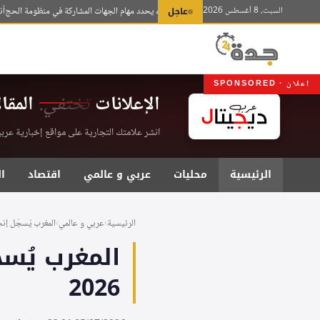
لتجاوز
السبت، 8 أغسطس 2026
عاجل
مجلس الوزراء يحدد مهام الجهات المشاركة في منظومة الحج
أنقرة: ال
لى
لمحتوى
اعلان · SPONSORED
الإعلانات
تختفي.
المقا
انشر علامتك التجارية على مواقع إخبارية عربية موثقة . اشت
الرئيسية
محليات
عربي و عالمي
اقتصاد
ا
الرئيسية
›
عربي و عالمي
›
المغرب يُسجّل إنجا
المغرب يُسج
2026