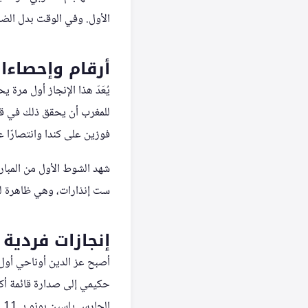
الأول. وفي الوقت بدل الضائ
أرقام وإحصاءات
يُعَدّ هذا الإنجاز أول مر
فوزين على كندا وانتصارًا 
شهد الشوط الأول من المبار
ست إنذارات، وهي ظاهرة لم 
إنجازات فردية 
أصبح عز الدين أوناحي أول
الحارس ياسين بونو بـ 11 مباراة، مساويًا للأسطورة الكاميرونية فرانسو أومام بيك.