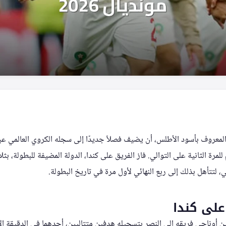
معروف بأسود الأطلس، أن يضيف فصلاً جديدًا إلى سجله الكروي العالمي عبر ت
لمرة الثانية على التوالي. فاز الفريق على كندا، الدولة المضيفة للبطولة، بثل
ي، لتتأهل بذلك إلى ربع النهائي لأول مرة في تاريخ البطولة.
على كندا
دين أوناحي فريقه إلى النصر بتسجيله هدفين متتاليين، أحدهما في الدقيقة ا