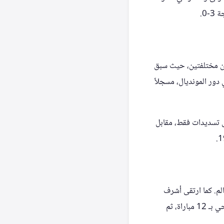
0.
تين مختلفتين، حيث سبق
الية في دور المونديال، مسجلاً
س تسديدات فقط، مقابل
لم. كما ارتقى أشرف
حكيمي إلى صدارة قائمة أكثر اللاعبين الأفارقة مشاركةً في تاريخ البطولة بـ 15 مباراة، يليه زميله أوناحي بـ 12 مباراة، ثم