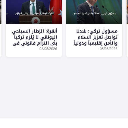
مسؤول تركي: بلادنا
أنقرة: الإطار السياحي
تواصل تعزيز السلام
اليوناني لا يُلزم تركيا
والأمن إقليمياً ودولياً
بأي التزام قانوني في
بحر إيجه
08/08/2026
08/08/2026