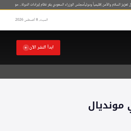
سلام والأمن إقليمياً ودولياً
مجلس الوزراء السعودي يقر نظام إيرادات الدولة.. حوافز للجهات وإش
السبت، 8 أغسطس 2026
ابدأ النشر الآن
ي مونديال