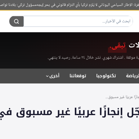
إطار السياحي اليوناني لا يُلزم تركيا بأي التزام قانوني في بحر إيجه
مسؤول تركي: بلادنا تواصل تعزيز ال
لات
تبقى.
راك شهري. نشر خلال ٢٤ ساعة. رصيد لا ينتهي.
لرياضة
تكنولوجيا
توقعاتنا
أخرى
زًا عربيًا غير مسبوق...
ّل إنجازًا عربيًا غير مسبوق ف