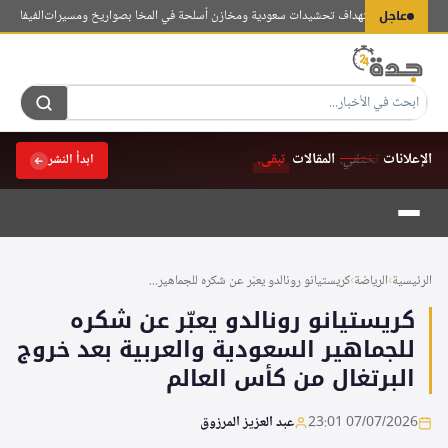
لتجاوز
عاجل
وثي تزعم استهداف تحشيدات سعودية ومخازن أسلحة في المخا بصواريخ ومسيرات
الفيفا يحذر م
لى
لمحتوى
الإعلانات
تختفي.
المقالات
تبقى.
ابدأ النشر
الرئيسية
›
الرياضة
›
كريستيانو رونالدو يعبّر عن شكره للجماهير...
كريستيانو رونالدو يعبّر عن شكره
للجماهير السعودية والعربية بعد خروج
البرتغال من كأس العالم
07/07/2026 23:01
عبد العزيز المرزوق