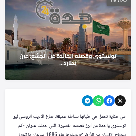
كتاب و آراء
في حكاية تحمل في طياتها بساطة عميقة، صاغ الأديب الروسي ليو
تولستوي واحدة من أبرز قصصه القصيرة، التي حملت عنوان «كم
يحتاج الإنسان من الأرض؟» ونشرها عام 1886. سرعان ما تحول