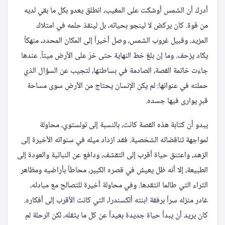
أدرك أن الشمس أوشكت على المغيب، انطلق يعدو بكل ما بقي لديه
من قوة. كان يركض لا لينجو بحياته، بل لينقذ حلمه في امتلاك
المزيد. وقبيل غروب الشمس، وصل أخيراً إلى المكان المحدد، منهكاً
يكاد يزحف. وما إن بلغ خط النهاية حتى خرّ على الأرض ميتاً. عندها
جاءت خاتمة القصة، الصادمة في بساطتها، لتجيب عن السؤال الذي
حملته في عنوانها: لم يكن الإنسان يحتاج من الأرض سوى مساحة
قبرٍ يوارى فيها جسده.
يبدو أن كتابة هذه القصة كانت، بالنسبة إلى تولستوي، محاولة
لمواجهة تناقضاته الشخصية. فقد ازداد ميله في سنواته الأخيرة إلى
الزهد، واعتنق حياة أقرب إلى التقشف، ودافع عن النباتية والعودة إلى
الطبيعة، إلا أنه ظل يعيش في قصره الكبير، محاطاً بأراضيه ومظاهر
الثراء التي طالما انتقدها. وفي محاولة أخيرة للتصالح مع مبادئه،
غادر منزله سراً برفقة ابنته ألكسندرا، التي كانت الأقرب إلى أفكاره.
كان يريد أن يبدأ حياة جديدة بعيداً عن كل ما يثقله، لكن الرحلة لم