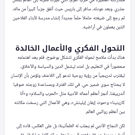
مشاركته القصيرة في حرب القرم، التي غيرت نظرته إلى العالم بشكل
جذري. وبعد عودته، سافر إلى باريس حيث أنفق جزءاً كبيراً من ماله،
ثم رجع إلى ضيعته حاملاً حلماً جديداً: إنشاء مدرسة لأبناء الفلاحين
الذين يعملون في أراضيه.
التحول الفكري والأعمال الخالدة
هناك بدأت ملامح تحوله الفكري تتشكل بوضوح، فلم يعد اهتمامه
محصوراً في التعليم، بل امتد ليشمل الدين والسياسة والأخلاق،
ليقترب تدريجياً من رؤية روحية تدعو إلى اللاعنف وتؤمن بأن الإنسان
لا يحتاج سوى ضمير حي. في تلك الفترة، وبمساعدة زوجته صوفيا
أندرييفنا، أنجز أعظم أعماله الأدبية مثل «الحرب والسلام» و«آنا
كارينينا» و«موت إيفان إيليتش»، وهي الأعمال التي رسخت مكانته
بين أعظم روائيي العالم.
لكن النجاح الأدبي لم يجلب له الطمأنينة؛ بل على العكس، قاده إلى