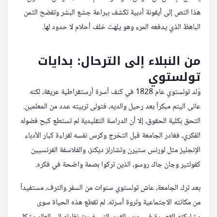
هذا النص إلى أيقونة أدبية تكشف ببراعة جشع البشر وتفضح الثمن
الباهظ الذي يدفعه المرء وهو يلهث خلف أحلام لا حدود لها.
من النبلاء إلى الترحال: بدايات
تولستوي
وُلد تولستوي عام 1828 في كنف أسرة أرستقراطية عريقة، لكنه
عانى اليتم مبكراً بعد رحيل والديه، فتولى تربيته عدد من المعلمين.
التحق بكلية الحقوق، إلا أن الدراسة التقليدية لم تستطع كبح فضوله
الفكري، فغادر الجامعة قبل التخرج وكرس نفسه لقراءة كبار الأدباء
الإنجليز مثل لورنس ستيرن وتشارلز ديكنز، والفلاسفة الفرنسيين
كفولتير وجان جاك روسو، الذين تركوا بصمة واضحة في فكره.
بعد ترك الجامعة، عاش تولستوي سنوات من السفر والترف، مستفيداً
من مكانته الاجتماعية وثروة أسرته. لم تقطع هذه الحياة سوى