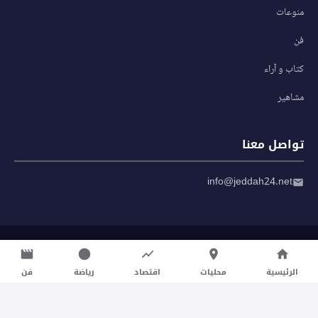
منوعات
فن
كتاب و آراء
مشاهير
تواصل معنا
info@jeddah24.net
© 2026 صحيفة جدة 24 — جميع الحقوق محفوظة
سياسة الخصوصية
|
شروط الاستخدام
الرئيسية
محليات
اقتصاد
رياضة
فن
تواصل معنا لنشر الأخبار عبر شبكتنا الإعلامية وانشر مقالك خلال