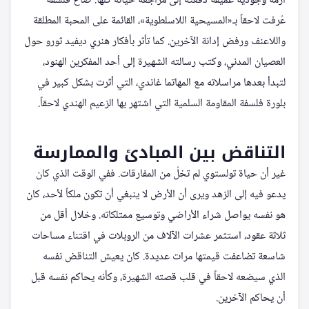
أزمة وجودية عميقة دفعته إلى مراجعة حياته كلها. صاغ فلسفة
عُرفت لاحقاً بـ«المسيحية اللاسلطوية»، القائمة على المحبة المطلقة
واللاعنف ورفض إدانة الآخرين. كما تأثر بأفكار هنري ديفيد ثورو حول
العصيان المدني، وكتب رسالته الشهيرة إلى أحد المفكرين الهنود،
لتبدأ بعدها مراسلاته مع المهاتما غاندي، التي أثرت بشكل كبير في
بلورة فلسفة المقاومة السلمية التي اشتهر بها الزعيم الهندي لاحقاً.
التناقض بين المبادئ والممارسة
غير أن حياة تولستوي لم تخلُ من المفارقات. ففي الوقت الذي كان
يدعو فيه إلى الزهد ويرى أن الأرض لا ينبغي أن تكون ملكاً لأحد، كان
هو نفسه يواصل شراء الأراضي وتوسيع ممتلكاته. وخلال أقل من
ثلاثة عقود، استثمر عشرات الآلاف من الروبلات في اقتناء مساحات
شاسعة تضاعفت قيمتها مرات عديدة. كان يعيش التناقض نفسه
الذي سيضعه لاحقاً في قلب قصته الشهيرة، وكأنه يحاكم نفسه قبل
أن يحاكم الآخرين.