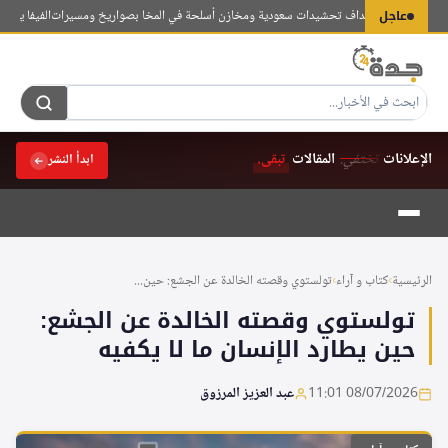
لتجاوز
عاجل
ي تزعم استهداف تحشيدات سعودية ومخازن أسلحة في المخا بصواريخ ومسيرات
الفيفا يحذر من م
لى
لمحتوى
الإعلانات
تختفي.
المقالات
تبقى.
ابدأ النشر
الرئيسية
›
كتاب و آراء
›
تولستوي وقصته الخالدة عن الجشع: حين...
تولستوي وقصته الخالدة عن الجشع:
حين يطارد الإنسان ما لا يكفيه
08/07/2026 11:01
عبد العزيز المرزوق