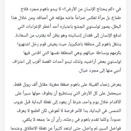
في «كم يحتاج الإنسان من الأرض؟» لا يبدو باهوم مجرد فلاح
طماع، بل مرآة تعكس صراعاً عاشه مؤلفه في أعماقه. ومن خلال هذا
البطل، يصور تولستوي الجشع باعتباره أحد أخطر الإغراءات التي
تدفع الإنسان إلى فقدان إنسانيته وهو يظن أنه يقترب من السعادة.
ينتقل باهوم إلى منطقة باشكيريا، حيث يعيش قوم رحّل اشتهروا
بكرمهم وبساطة حياتهم، وهي المنطقة نفسها التي اقتنى فيها
تولستوي بعض أراضيه، ولذلك تبدو أحداث القصة أقرب إلى اعتراف
أدبي منها إلى مجرد خيال.
يعرض زعماء القبيلة على باهوم صفقة مغرية: مقابل ألف روبل فقط،
سيحصل على كل الأرض التي يستطيع أن يطوف حولها سيراً على
الأقدام خلال يوم واحد، شرط أن يعود إلى نقطة البداية قبل غروب
الشمس. في البداية، بدا الأمر فرصة لا تُعوض، لكن الطمع لا يعرف
حدوداً. وكلما تقدم باهوم في رحلته، رأى أن ما جمعه لا يكفي،
فواصل السير، ثم واصل، حتى ابتعد كثيراً عن نقطة الانطلاق. وعندما