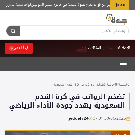
لتجاوز
عاجل
عسكريين اثنين من قوات دفاع شبوة اليمنية في هجوم مسيّر للحوثيين
قوات يمنية تدمر زورقاً مف
لى
لمحتوى
الإعلانات
تختفي.
المقالات
تبقى.
ابدأ النشر
الرئيسية
›
الرياضة
›
تضخم الرواتب في كرة القدم السعودية...
تضخم الرواتب في كرة القدم
السعودية يهدد جودة الأداء الرياضي
jeddah 24
30/06/2026 07:01