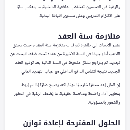
والرغبة في التحسين، تنخفض الدافعية الداخلية، ما ينعكس سلبًا
على الالتزام التدريبي وعلى مستوى اللياقة البدنية.
متلازمة سنة العقد
تشير الأبحاث إلى ظاهرة تُعرف بـ«متلازمة سنة العقد»، حيث يحقق
اللاعب أداءً جيدًا في السنة الأخيرة من عقده تحت ضغط البحث عن
تجديد، ثم يتراجع بشكل ملحوظ في السنة التالية بعد توقيع العقد
الجديد، نتيجة لتقلص الدافع الداخلي مع غياب التهديد المالي.
إن المال يُعد محفزًا خارجيًا مهمًا، لكنه يصبح ضارًا إذا لم يُربط
بمعايير أداء واضحة ومنافسة حقيقية، ما يُضعف الرغبة في التطور
والشعور بالمسؤولية.
الحلول المقترحة لإعادة توازن