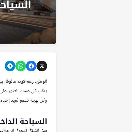
الوطن، رغم كونه مألوفًا، ي
ينقب في صمتٍ للعثور على ك
وكل لهجة تُسمع تُعيد إحياء 
السياحة الداخل
بهذا الشكل تتحول الرحلات 