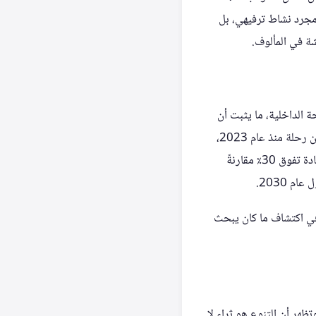
 مجرد نشاط ترفيهي، بل
شة في المألوف.
لم يخص السياحة الداخلية، ما يثبت أن
المواطن هو القوة الدافعة الأساسية لهذا القطاع. وفي المملكة، سجلت عدد الرحلات الداخلية 109 ملايين رحلة منذ عام 2023،
وهو أعلى رقم وصل إليه القطاع في تاريخ البلاد. أما الإنفاق المحلي فقد بلغ 100 مليار ريال، مسجلاً زيادة تفوق 30٪ مقارنةً
في اكتشاف ما كان يبحث
ظهر أن التنوع هو ثراء لا