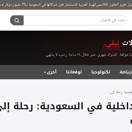
ز التعاون الأكاديمي
الهيئة العربية للاستثمار تعزز شراكاتها في السعودية بـ75 مليون دولار لدعم الأمن الغذائي
لات
تبقى.
راك شهري. نشر خلال ٢٤ ساعة. رصيد لا ينتهي.
لرياضة
تكنولوجيا
توقعاتنا
أخرى
ودية: رحلة إلى...
اخلية في السعودية: رحلة إلى