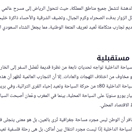
لدهشة لتشمل جميع مناطق المملكة، حيث تتحول الرياض إلى مسرح عالمي 
ل الزوار بدفء الصحراء وكرم الجبال، وتضيف الشرقية والأحساء ذاكرة خليج
ديم تجارب متكاملة تُعيد تعريف المتعة الوطنية، مما يجعل الشتاء السعودي احتف
مستقبلية
السياحة الداخلية تواجه تحدياتٍ نابعة من نظرة قديمة تُفضّل السفر إلى الخا
مخاوف من اختلاف اللهجات والعادات. إلا أن التجارب العالمية تُظهر أن هذه
أولية؛ ففي اليابان تشكل السياحة الداخلية 80٪ من حركة السياحة وتعيد إحياء القرى التراثي
واطنون أكثر من 120 مليار يورو سنويًا على السياحة المحلية، بينما في المغرب وعُمان أصبحت
الاقتصاد المحلي.
افر أن الوطن ليس مجرد مساحة جغرافية تُرى بالعين، بل هو معنى يتجلى في 
سياحة الداخلية إذًا ليست مجرد انتقال بين أماكن، بل هي رحلة فلسفية تعيد