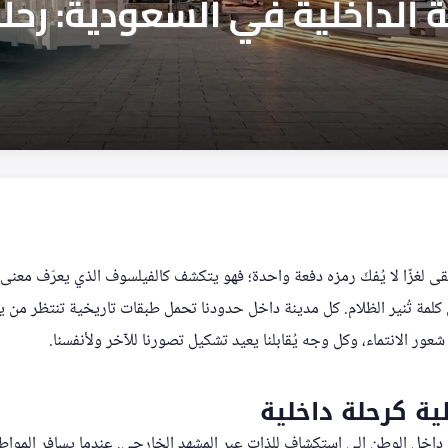
بقى لغزًا لا يُفكّ رمزه دفعة واحدة؛ فهو يتكشف كالفيلسوف الذي يعرّف معنى
لمة تُنير الظلام. كل مدينة داخل حدودنا تحمل طبقات تاريخية تنتظر من يم
شعور الانتماء، وكل وجه يُقابلنا يعيد تشكيل تصورنا للآخر ولأنفسنا.
ية كرحلة داخلية
داخل الوطن إلى استكشاف للذات عبر المشهد الخارجي. عندما يسافر المواطن