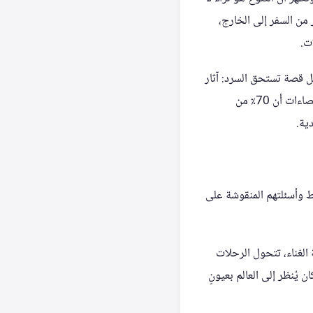
سرية أكثر من السفر إلى الخارج،
ل قصة تستحق السرد: آثار
قديمة، عمارة تقليدية، موسيقى شعبية، أطباق محلية، ولهجات تعكس تاريخ المكان وذاكرته. وتظهر الإحصاءات أن 70٪ من
ية.
ط وأسئلتهم المنقوشة على
 الغناء، تتحول الرحلات
 يُنظر إلى العالم بعيونٍ