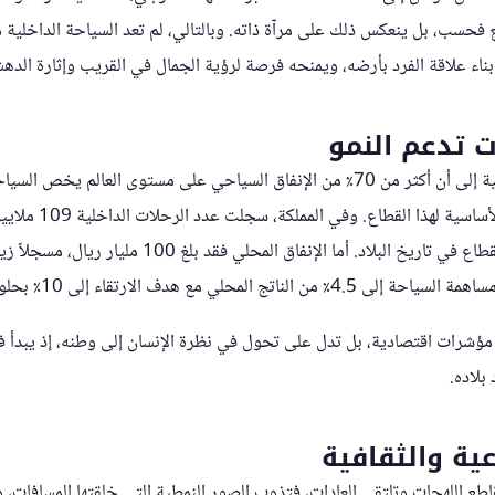
 فحسب، بل ينعكس ذلك على مرآة ذاته. وبالتالي، لم تعد السياحة الداخلية
بناء علاقة الفرد بأرضه، ويمنحه فرصة لرؤية الجمال في القريب وإثارة الده
ت تدعم النمو
تشير منظمة السياحة العالمية إلى أن أكثر من 70٪ من الإنفاق السياحي على مستوى العا
المحلي مع هدف الارتقاء إلى 10٪ بحلول عام 2030.
مؤشرات اقتصادية، بل تدل على تحول في نظرة الإنسان إلى وطنه، إذ يبدأ 
بلاده.
عية والثقافية
طع اللهجات وتلتقي العادات، فتذوب الصور النمطية التي خلقتها المسافات، وت