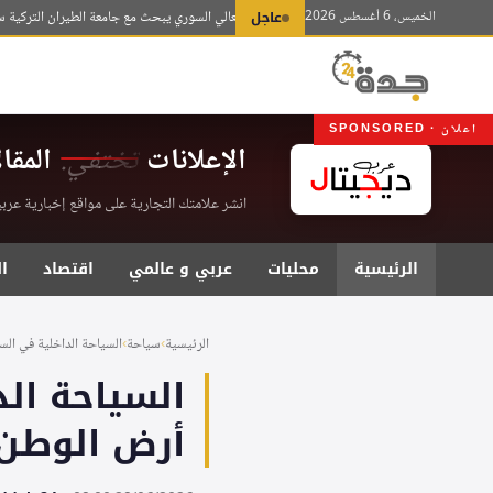
لتجاوز
الخميس، 6 أغسطس 2026
عاجل
وزير التعليم العالي السوري يبحث مع جامعة الطيران التركية سبل تعزي
لى
لمحتوى
اعلان · SPONSORED
الإعلانات
تختفي.
المقا
انشر علامتك التجارية على مواقع إخبارية عربية موثقة . اشت
الرئيسية
محليات
عربي و عالمي
اقتصاد
ا
الرئيسية
›
سياحة
›
السياحة الداخلية في السع
السياحة الد
أرض الوطن