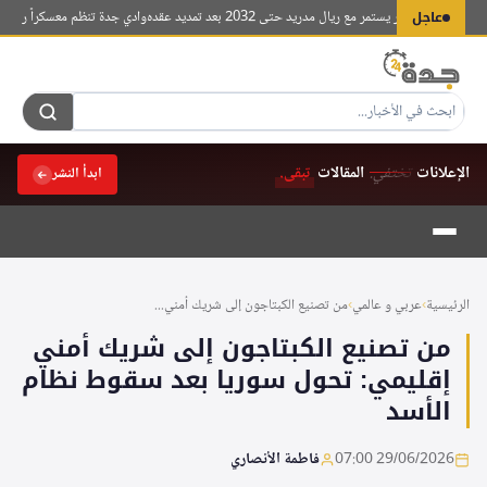
لتجاوز
عاجل
س جونيور يستمر مع ريال مدريد حتى 2032 بعد تمديد عقده
وادي جدة تنظم معسكراً ريادياً لـ18 شركة ناشئة في مسار الاستثمار والاحتضان
لى
لمحتوى
الإعلانات
تختفي.
المقالات
تبقى.
ابدأ النشر
الرئيسية
›
عربي و عالمي
›
من تصنيع الكبتاجون إلى شريك أمني...
من تصنيع الكبتاجون إلى شريك أمني
إقليمي: تحول سوريا بعد سقوط نظام
الأسد
29/06/2026 07:00
فاطمة الأنصاري