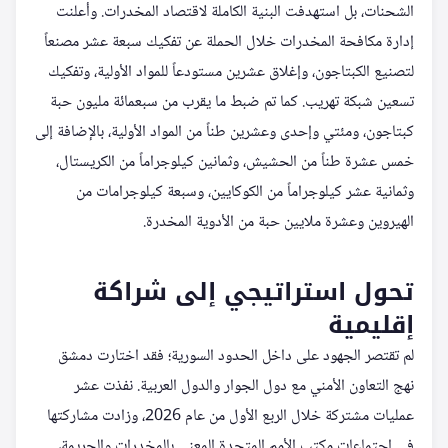
الشحنات، بل استهدفت البنية الكاملة لاقتصاد المخدرات. وأعلنت
إدارة مكافحة المخدرات خلال الحملة عن تفكيك سبعة عشر مصنعاً
لتصنيع الكبتاجون، وإغلاق عشرين مستودعاً للمواد الأولية، وتفكيك
تسعين شبكة تهريب. كما تم ضبط ما يقرب من سبعمائة مليون حبة
كبتاجون، ومئتي وإحدى وعشرين طناً من المواد الأولية، بالإضافة إلى
خمس عشرة طناً من الحشيش، وثمانين كيلوجراماً من الكريستال،
وثمانية عشر كيلوجراماً من الكوكايين، وسبعة كيلوجرامات من
الهيروين وعشرة ملايين حبة من الأدوية المخدرة.
تحول استراتيجي إلى شراكة
إقليمية
لم تقتصر الجهود على داخل الحدود السورية؛ فقد اختارت دمشق
نهج التعاون الأمني مع دول الجوار والدول العربية. نفذت عشر
عمليات مشتركة خلال الربع الأول من عام 2026، وزادت مشاركتها
في اجتماعات مكتب الأمم المتحدة المعني بالمخدرات والجريمة،