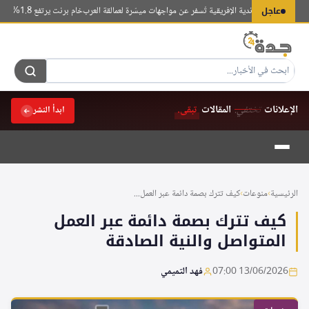
لتجاوز
عاجل
 تمهيديات الأندية الإفريقية تُسفر عن مواجهات ميسّرة لعمالقة العرب
خام برنت يرتفع 1.8% مسجلاً 80.9 دولار مع استمرار إغلاق مضيق هرمز
لى
لمحتوى
الإعلانات
تختفي.
المقالات
تبقى.
ابدأ النشر
الرئيسية
›
منوعات
›
كيف تترك بصمة دائمة عبر العمل...
كيف تترك بصمة دائمة عبر العمل
المتواصل والنية الصادقة
13/06/2026 07:00
فهد التميمي