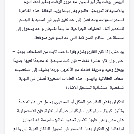
اليومي بوقت وتركيز ثابتين. مع مرور الوقت، يتغير نمط النوم
والاستيقاظ تدريجيًا؛ فالنوم يقل بينما يزيد اليقظة. هذه الظاهرة
تستمر لسنوات، وقد تصل إلى حد تغير كبير في استجابة الجسم
للتخدير أثناء العمليات الجراحية. ما يبدأ بفنجان واحد يتحول إلى
سلسلة من النتائج المتراكمة التي قد تبدو غير متوقعة.
وبالمثل، إذا كان القارئ يلتزم بقراءة عدد ثابت من الصفحات يوميًا –
حتى وإن كان عشرة فقط – فإن ذلك سيخلق له معجمًا لغويًا جديدًا،
ويعزز وعيه وطريقة تعامله مع الآخرين، وربما يضيف إلى شخصيته
صفات العقلانية والهدوء. هذه العادات الصغيرة تُصقل في النهاية
شخصية استثنائية تستحق الإشادة.
التكرار، بغض النظر عن الشكل أو المحتوى، يحمل في طياته عمقًا
وتأثيرًا كبيرًا. سواء كان سلوكًا، أو صوتًا، أو نظرة، فإن الاستمرارية
على مدى زمني طويل تضمن تحقيق نتائج ملموسة قد تتجاوز
توقعاتنا. إن التكرار يعمل كالسحر في تحويل الأفكار القوية إلى واقع