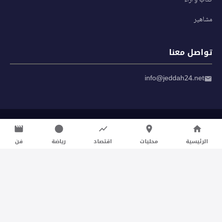
كتاب و آراء
مشاهير
تواصل معنا
info@jeddah24.net
© 2026 صحيفة جدة 24 — جميع الحقوق محفوظة
سياسة الخصوصية
|
شروط الاستخدام
الرئيسية
محليات
اقتصاد
رياضة
فن
تواصل معنا لنشر الأخبار عبر شبكتنا الإعلامية وانشر مقالك خلال
دقائق
نشر مقال