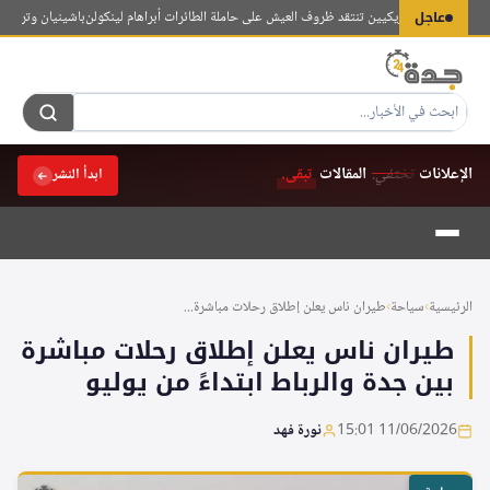
لتجاوز
عاجل
لات بحارة أمريكيين تنتقد ظروف العيش على حاملة الطائرات أبراهام لينكولن
باشينيان وترامب يبحثا
لى
لمحتوى
الإعلانات
تختفي.
المقالات
تبقى.
ابدأ النشر
الرئيسية
›
سياحة
›
طيران ناس يعلن إطلاق رحلات مباشرة...
طيران ناس يعلن إطلاق رحلات مباشرة
بين جدة والرباط ابتداءً من يوليو
11/06/2026 15:01
نورة فهد