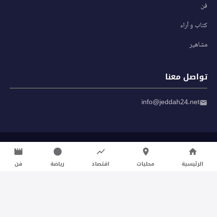
فن
كتاب و آراء
مشاهير
تواصل معنا
info@jeddah24.net
© 2026 صحيفة جدة 24 — جميع الحقوق محفوظة
سياسة الخصوصية
|
شروط الاستخدام
الرئيسية
محليات
اقتصاد
رياضة
فن
تواصل معنا لنشر الأخبار عبر شبكتنا الإعلامية وانشر مقالك خلال
دقائق
نشر مقال