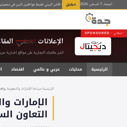
لتجاوز
الجمعة، 7 أغسطس 2026
عاجل
القوات الخاصة للأمن البيئي تضبط مواطنين اثنين في محميتين ملكيتي
لى
لمحتوى
اعلان · SPONSORED
الإعلانات
تختفي.
المقا
انشر علامتك التجارية على مواقع إخبارية عربية موثقة . اشت
الرئيسية
محليات
عربي و عالمي
اقتصاد
ا
الرئيسية
›
سياحة
›
الإمارات والسعودية يوقعا
الإمارات وا
التعاون ال