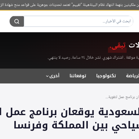
ن بتهمة انتهاك نظام البيئة
هيئة “تقييم” تعتمد تحديثات جوهرية على قواعد منح شهادة الزمالة الم
لات
تبقى.
راك شهري. نشر خلال ٢٤ ساعة. رصيد لا ينتهي.
لرياضة
تكنولوجيا
توقعاتنا
أخرى
ن برنامج عمل لتقوية...
لسعودية يوقعان برنامج عمل ل
سياحي بين المملكة وفرنسا