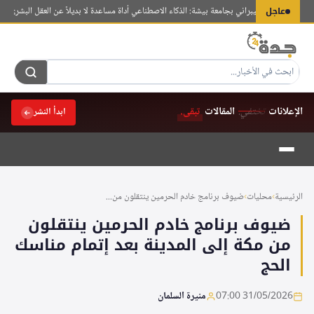
لتجاوز
عاجل
فة الأمن السيبراني بجامعة بيشة: الذكاء الاصطناعي أداة مساعدة لا بديلاً عن العقل البشري
تحذير 
لى
لمحتوى
الإعلانات
تختفي.
المقالات
تبقى.
ابدأ النشر
الرئيسية
›
محليات
›
ضيوف برنامج خادم الحرمين ينتقلون من...
ضيوف برنامج خادم الحرمين ينتقلون
من مكة إلى المدينة بعد إتمام مناسك
الحج
31/05/2026 07:00
منيرة السلمان