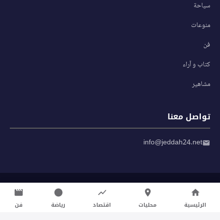
سياحة
منوعات
فن
كتاب و آراء
مشاهير
تواصل معنا
info@jeddah24.net
© 2026 صحيفة جدة 24 — جميع الحقوق محفوظة
سياسة الخصوصية
|
شروط الاستخدام
الرئيسية
محليات
اقتصاد
رياضة
فن