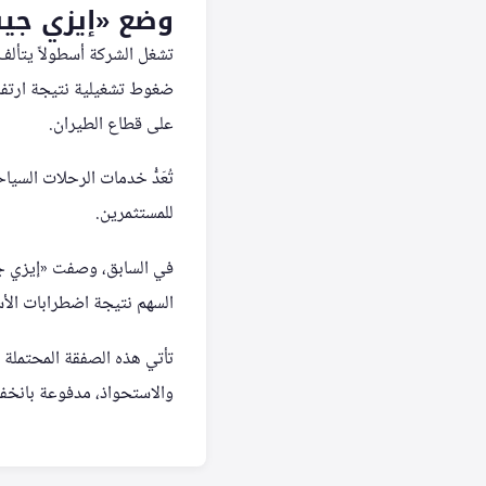
وضع «إيزي جي
على قطاع الطيران.
تُعَدُّ خدمات الرحلات الس
للمستثمرين.
في السابق، وصفت «إيزي جي
السهم نتيجة اضطرابات الأ
والاستحواذ، مدفوعة بانخفا