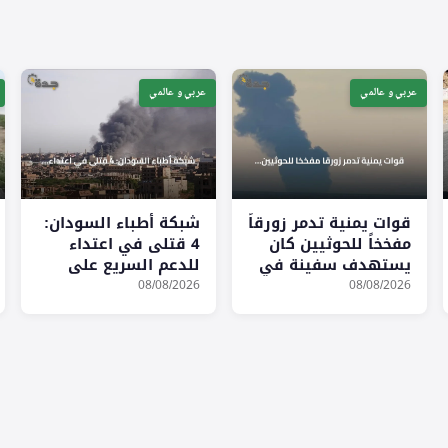
عربي و عالمي
عربي و عالمي
قوات يمنية تدمر زورقاً
شبكة أطباء السودان:
مفخخاً للحوثيين كان
4 قتلى في اعتداء
يستهدف سفينة في
للدعم السريع على
البحر الأحمر
التميد بشمال كردفان
08/08/2026
08/08/2026