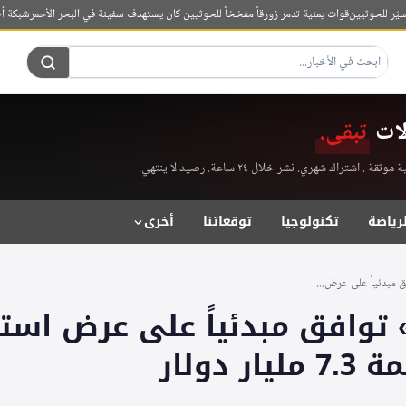
حوثيين
قوات يمنية تدمر زورقاً مفخخاً للحوثيين كان يستهدف سفينة في البحر الأحمر
شبكة أطباء السودان: 4 قتلى في اعتداء للدعم ال
لات
تبقى.
راك شهري. نشر خلال ٢٤ ساعة. رصيد لا ينتهي.
لرياضة
تكنولوجيا
توقعاتنا
أخرى
 مبدئياً على عرض...
 توافق مبدئياً على عرض است
 دولار