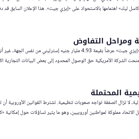
كاسل ليك» اهتمامها بالاستحواذ على «إيزي جيت». هذا الإعلان السابق قد دف
 ومراحل التفاوض
في يونيو الماضي، رفضت «إيزي جيت» عرضاً بقيمة 4.93 مليار جنيه إسترليني من نفس
نحت الشركة الأمريكية حق الوصول المحدود إلى بعض البيانات التجارية ال
مية المحتملة
لية، لا تزال الصفقة تواجه صعوبات تنظيمية. تشترط القوانين الأوروبية أن ت
 الاتحاد مملوكة لمواطنين أوروبيين، وهو ما يثير تساؤلات حول إمكانية «كا