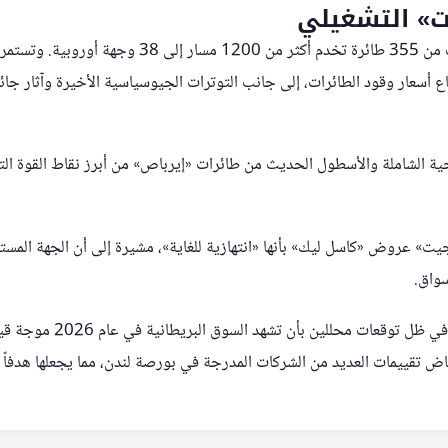
ت» التشغيلي
تشغل الشركة أسطولاً يتألف من 355 طائرة تخدم أكثر من 1200 م
ياحية الشاملة والأسطول الحديث من طائرات «إيرباص» من أبرز نقاط القوة ال
ت» عروض «كاسل ليك» بأنها «انتهازية للغاية»، مشيرة إلى أن الجهة المس
سواق.
تأتي هذه الصفقة المحتملة في ظل
ض تقييمات العديد من الشركات المدرجة في بورصة لندن، مما يجعلها هدفاً جذ