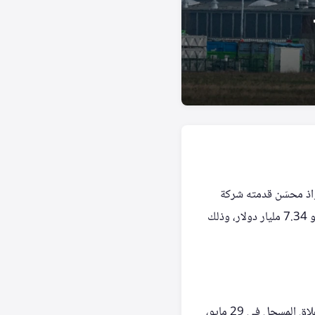
اذ محسّن قدمته شركة
الاستثمار الأمريكية «كاسل ليك». يبلغ قيمة العرض ما يقارب 5.5 مليار جنيه إسترليني، أي ما يعادل نحو 7.34 مليار دولار، وذلك
العرض الجديد يحدد سعر 6.90 جنيه إسترليني لكل سهم، وهو ما يمثل زيادة بنسبة 73% عن سعر الإغلاق المسجل في 29 مايو،