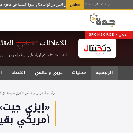
لتجاوز
السبت، 8 أغسطس 2026
عاجل
مقتل عسكريين اثنين من قوات دفاع شبوة اليمنية في هجوم مسيّر لل
لى
لمحتوى
اعلان · SPONSORED
الإعلانات
تختفي.
المقا
انشر علامتك التجارية على مواقع إخبارية عربية موثقة . اشت
الرئيسية
محليات
عربي و عالمي
اقتصاد
ا
الرئيسية
›
عربي و عالمي
›
«إيزي جيت» توافق
«إيزي جيت»
أمريكي بقيمة 7.3 مليار