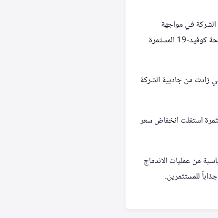
سار إلى 38 وجهة أوروبية. وتستمر الشركة في مواجهة
ضغوط تشغيلية نتيجة ارتفاع أسعار وقود الطائرات، إلى جانب التوترات الجيوسياسية الأخيرة وآثار جائحة كوفيد-19 المستمرة
تي زادت من جاذبية الشركة
تثمرة استغلت انخفاض سعر
 توقعات محللين بأن تشهد السوق البريطانية في عام 2026 موجة قياسية من عمليات الاندماج
اباً للمستثمرين.