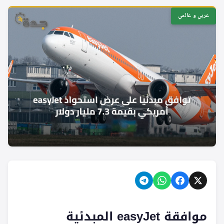
عربي و عالمي
موافقة easyJet المبدئية