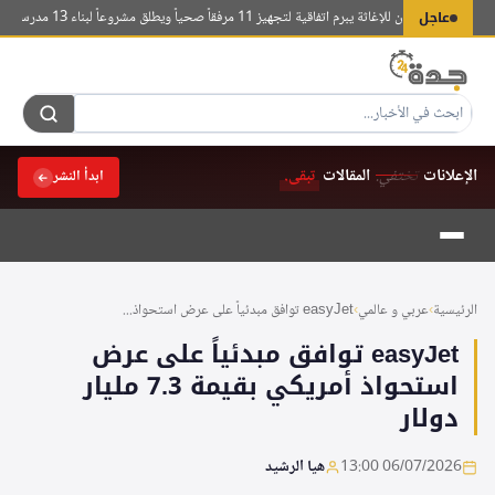
لتجاوز
عاجل
ز الملك سلمان للإغاثة يبرم اتفاقية لتجهيز 11 مرفقاً صحياً ويطلق مشروعاً لبناء 13 مدرسة في اليمن
لى
لمحتوى
الإعلانات
تختفي.
المقالات
تبقى.
ابدأ النشر
الرئيسية
›
عربي و عالمي
›
easyJet توافق مبدئياً على عرض استحواذ...
easyJet توافق مبدئياً على عرض
استحواذ أمريكي بقيمة 7.3 مليار
دولار
06/07/2026 13:00
هيا الرشيد