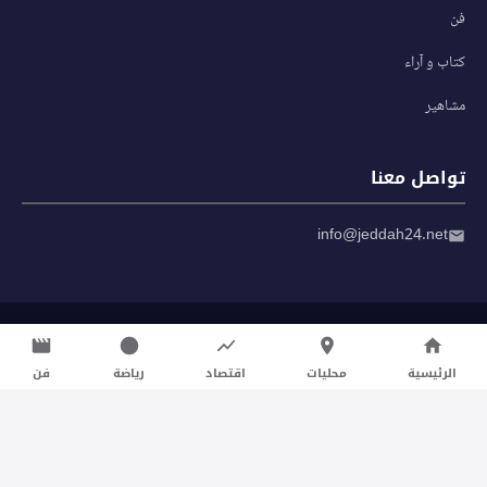
فن
كتاب و آراء
مشاهير
تواصل معنا
info@jeddah24.net
© 2026 صحيفة جدة 24 — جميع الحقوق محفوظة
سياسة الخصوصية
|
شروط الاستخدام
الرئيسية
محليات
اقتصاد
رياضة
فن
تواصل معنا لنشر الأخبار عبر شبكتنا الإعلامية وانشر مقالك خلال
دقائق