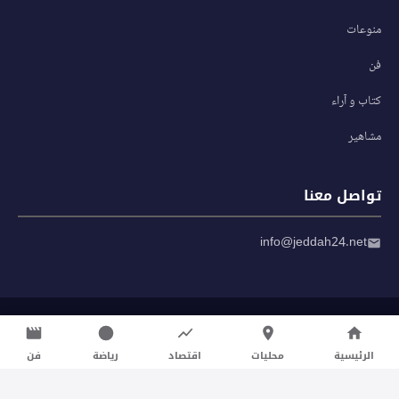
منوعات
فن
كتاب و آراء
مشاهير
تواصل معنا
info@jeddah24.net
© 2026 صحيفة جدة 24 — جميع الحقوق محفوظة
سياسة الخصوصية
|
شروط الاستخدام
الرئيسية
محليات
اقتصاد
رياضة
فن
تواصل معنا لنشر الأخبار عبر شبكتنا الإعلامية وانشر مقالك خلال