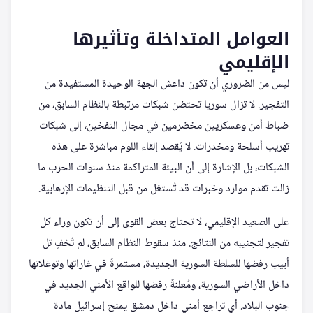
العوامل المتداخلة وتأثيرها
الإقليمي
ليس من الضروري أن تكون داعش الجهة الوحيدة المستفيدة من
التفجير. لا تزال سوريا تحتضن شبكات مرتبطة بالنظام السابق، من
ضباط أمن وعسكريين مخضرمين في مجال التفخين، إلى شبكات
تهريب أسلحة ومخدرات. لا يُقصد إلقاء اللوم مباشرة على هذه
الشبكات، بل الإشارة إلى أن البيئة المتراكمة منذ سنوات الحرب ما
زالت تقدم موارد وخبرات قد تُستغل من قبل التنظيمات الإرهابية.
على الصعيد الإقليمي، لا تحتاج بعض القوى إلى أن تكون وراء كل
تفجير لتجنيبه من النتائج. منذ سقوط النظام السابق، لم تُخفِ تل
أبيب رفضها للسلطة السورية الجديدة، مستمرةً في غاراتها وتوغلاتها
داخل الأراضي السورية، ومُعلنةً رفضها للواقع الأمني الجديد في
جنوب البلاد. أي تراجع أمني داخل دمشق يمنح إسرائيل مادة