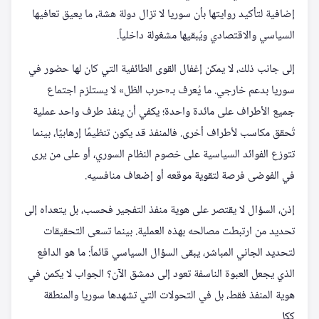
إضافية لتأكيد روايتها بأن سوريا لا تزال دولة هشة، ما يعيق تعافيها
السياسي والاقتصادي ويُبقيها مشغولة داخلياً.
إلى جانب ذلك، لا يمكن إغفال القوى الطائفية التي كان لها حضور في
سوريا بدعم خارجي. ما يُعرف بـ«حرب الظل» لا يستلزم اجتماع
جميع الأطراف على مائدة واحدة؛ يكفي أن ينفذ طرف واحد عملية
تُحقق مكاسب لأطراف أخرى. فالمنفذ قد يكون تنظيمًا إرهابيًا، بينما
تتوزع الفوائد السياسية على خصوم النظام السوري، أو على من يرى
في الفوضى فرصة لتقوية موقعه أو إضعاف منافسيه.
إذن، السؤال لا يقتصر على هوية منفذ التفجير فحسب، بل يتعداه إلى
تحديد من ارتبطت مصالحه بهذه العملية. بينما تسعى التحقيقات
لتحديد الجاني المباشر، يبقى السؤال السياسي قائماً: ما هو الدافع
الذي يجعل العبوة الناسفة تعود إلى دمشق الآن؟ الجواب لا يكمن في
هوية المنفذ فقط، بل في التحولات التي تشهدها سوريا والمنطقة
ككل.