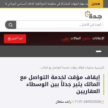
لتجاوز
عاجل
س الوزراء يحدد مهام الجهات المشاركة في منظومة الحج
أنقرة: الإطار السياحي اليوناني لا يُلزم تر
لى
لمحتوى
الإعلانات
تختفي.
المقالات
تبقى.
ابدأ النشر
الرئيسية
›
محليات
›
إيقاف مؤقت لخدمة التواصل مع المالك...
إيقاف مؤقت لخدمة التواصل مع
المالك يثير جدلاً بين الوسطاء
العقاريين
24/05/2026 11:01
راشد سلطان