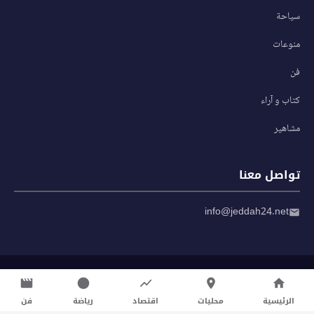
سياحة
منوعات
فن
كتاب و آراء
مشاهير
تواصل معنا
info@jeddah24.net
© 2026 صحيفة جدة 24 — جميع الحقوق محفوظة
سياسة الخصوصية
|
شروط الاستخدام
الرئيسية
محليات
اقتصاد
رياضة
فن