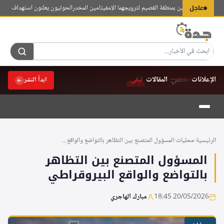
لتجاوز
عاجل
 على مواطنين بمنطقة القصيم لترويجهما الإمفيتامين المخدر
الحوثيون يعلنون استهداف معسكر في
لى
لمحتوى
الإعلانات
تختفي.
المقالات
تبقى.
ابدأ النشر
الرئيسية
›
محليات
›
المسؤول المتصنع بين التظاهر بالتواضع والواقع...
المسؤول المتصنع بين التظاهر
بالتواضع والواقع البيروقراطي
20/05/2026 18:45
مبارك الهاجري