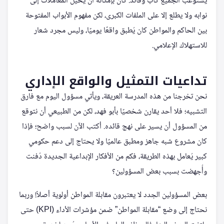
يستوعب الجميع كأب وقائد. كان بإمكانه أن يحيل المعاملات إلى
نوابه ولا يطلع إلا على الملفات الكبرى، لكن مفهوم الأبواب المفتوحة
بين الحاكم والمواطن كان يُطبق واقعًا يوميًا، وليس مجرد شعار
للاستهلاك الإعلامي.
تداعيات التمثيل والواقع الإداري
نحن تخرجنا من هذه المدرسة العريقة، ويأتي مسؤول اليوم مع فارق
التشبيه؛ فلا أحد يقارن شخصيًا بأبو فهد، لكن من الطبيعي أن نتوقع
من المسؤول أن يسير على نهج قائده. أكتب الآن لسبب واضح؛ فإذا
كان مشروع شبه جاهز ومطبق عالميًا ولا يحتاج إلى دعم حكومي
كبير يُعامل بهذه الطريقة، فكم من الأفكار الإبداعية الجديدة دُفنت
وأُجهضت بسبب بعض المسؤولين؟
بعض المسؤولين الجدد لا يعتبرون مقابلة المواطن أولوية أصلاً! وربما
نحتاج إلى وضع “مقابلة المواطن” ضمن مؤشرات الأداء (KPI) حتى