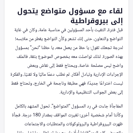
لقاء مع مسؤول متواضع يتحول
إلى بيروقراطية
قبل فترة، التقيت بأحد المسؤولين في مناسبة عامة، وكان في غاية
التواضع والتعاون، حتى إنك تشعر وكأن التواضع يقطر من ملابسه!
لدرجة تجعلك تقول: يا حظ من يعمل معه، يا حظنا “نحن” بمسؤول
بهذه الصورة. لذلك تواصلت معه بخصوص الموضوع بثقة، فالملف
واضح ليس مصلحة خاصة، ويحتاج فقط إلى نقاش وبعض
الإجراءات الإدارية وتبادل أفكار. لم نطلب دعمًا ماليًا ولا تقنيًا، والفكرة
ليست اختراعًا جديدًا؛ فهي مطبقة وناجحة في الخارج، وتحتاج فقط
إلى بعض الجوانب التنظيمية والإدارية.
المفاجأة جاءت في رد المسؤول “المتواضع”. تحول المشهد بالكامل
وكأننا أمام شخصية أخرى؛ تغيرت المواقف بمقدار 180 درجة. فجأة
ظهرت البيروقراطية والبروتوكولات والمتطلبات والاجتماعات