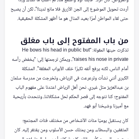
والعروض. كان الرد: “قابلنا أولًا واسمع منا، ثم اطلب ما تشاء، وإذا
أردت تحويل الموضوع إلى الجن الأزرق فلا مانع لدينا!”، لكن أن يصبح
حتى لقاء المواطن أمرًا بعيد المنال هو ما أظهر المشكلة الحقيقية.
من باب المفتوح إلى باب مغلق
تذكرت حينها المقولة: “He bows his head in public but
raises his nose in private”، ويمكن ترجمتها إلى: “يخفض رأسه
أمام الناس، لكنه يرفع أنفه تكبرًا خلف الأبواب المغلقة”. المشكلة
الكبرى أنني نشأت وترعرعت في الرياض، وتخرجت من مدرسة سلمان
بن عبدالعزيز مثل غيري. نحن أهل الرياض اعتدنا على مفهوم الباب
المفتوح؛ كنا نتوجه إلى قصر الحكم لحل مشكلاتنا، ونتحدث بأريحية
مع أميرنا وشيخنا أبو فهد.
كان يستقبل يوميًا مئات الأشخاص من مختلف فئات المجتمع؛
المثقفين، والبسطاء، ومن يمتلك حسن الأسلوب ومن يفتقر إليه. كان