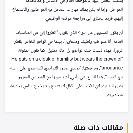
يلتفت البعض إليها. فالموظف العام في الأساس وُجد لخدمة
المواطن، وإذا لم يكن يملك مهارات التعامل مع المواطنين والاستماع
إليهم، فربما يحتاج إلى مراجعة موقعه الوظيفي.
أن يكون المسؤول من النوع الذي يقول: “انظروا إليّ في المناسبات
العامة، أنا متواضع ولطيف ومتعاون”، بينما في الواقع الخاص يقطر
غرورًا، فهذه ليست صفة تواضع بل حالة تمثيل. كما تقول المقولة:
“He puts on a cloak of humility but wears the crown of
arrogance”، وترجمتها: “يرتدي عباءة التواضع، لكنه يضع على رأسه
تاج الغرور”. هذا النوع، في رأيي، أشد سوءًا من الشخص المغرور
بصورة علنية؛ لأن الأخير على الأقل لا يتصنع ولا يخدع الناس بحقيقة
شخصيته.
مقالات ذات صلة