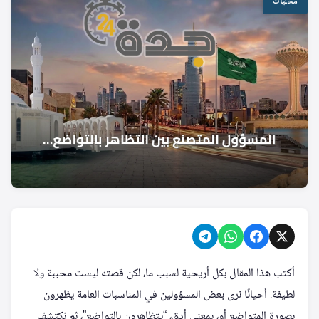
محليات
أكتب هذا المقال بكل أريحية لسبب ما، لكن قصته ليست محببة ولا
لطيفة. أحيانًا نرى بعض المسؤولين في المناسبات العامة يظهرون
بصورة المتواضع أو، بمعنى أدق، “يتظاهرون بالتواضع”، ثم نكتشف