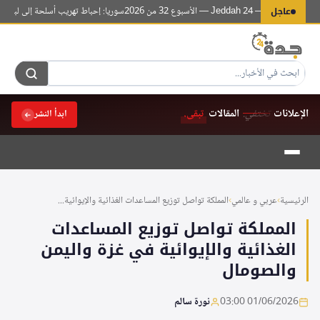
لتجاوز
عاجل
وقعات — Jeddah 24 — الأسبوع 32 من 2026
سوريا: إحباط تهريب أسلحة إلى لبنان في ع
لى
لمحتوى
الإعلانات
تختفي.
المقالات
تبقى.
ابدأ النشر
الرئيسية
›
عربي و عالمي
›
المملكة تواصل توزيع المساعدات الغذائية والإيوائية...
المملكة تواصل توزيع المساعدات
الغذائية والإيوائية في غزة واليمن
والصومال
01/06/2026 03:00
نورة سالم