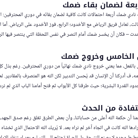
ربعة لضمان بقاء ضمك
دي ضمك أربعة احتمالات كانت كافية لضمان بقائه في دوري المحترفين: الأو
لثالث، تعادل فريق الرياض مع الأخدود؛ الرابع، فوز الأخدود على الرياض. أما
يحدث – فكان أن يخسر ضمك أمام النصر في نفس اللحظة التي ينتصر فيها ال
ل الخامس وخروج ضمك
الفعل، مما يعني خروج نادي ضمك نهائياً من دوري المحترفين. رغم بذل كل 
امه، ف أدركنا أن الإنسان قد يُحسن التدبير لكن الله هو المتصرف بالمقادير. 
د القدرة البشرية؛ حيث طرقنا كل الأبواب ثم فتح أمامنا الباب الذي لم نرد
فادة من الحدث
ليمنا أن حكمة الله أعلى من حساباتنا، وأن بعض الطرق تغلق رغم صدق الجهد،
رادها الله كانت في اتجاه آخر لم نراه بعد. لا يُريك الله الاحتمال الذي تخشا
طيط وحده لا يصنع النتيجة، بل الحياة تحتاج إلى التسليم بعد استنفاد الإرادة