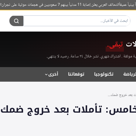
ميقاً
التحالف العربي يعلن إصابة 11 مدنياً بينهم 7 سعوديين في هجمات حوثية على نجران
الرئيس 
لات
تبقى.
راك شهري. نشر خلال ٢٤ ساعة. رصيد لا ينتهي.
لرياضة
تكنولوجيا
توقعاتنا
أخرى
ات بعد خروج ضمك...
لخامس: تأملات بعد خروج ضمك