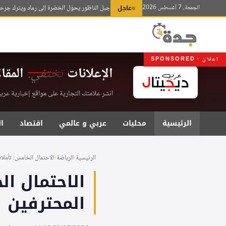
لتجاوز
الجمعة، 7 أغسطس 2026
عاجل
تونس: حريق جبل الناظور يحوّل الخضرة إلى رماد ويترك جرحاً بيئياً ع
لى
لمحتوى
اعلان · SPONSORED
الإعلانات
تختفي.
المقا
انشر علامتك التجارية على مواقع إخبارية عربية موثقة . اشت
الرئيسية
محليات
عربي و عالمي
اقتصاد
ا
الرئيسية
›
الرياضة
›
الاحتمال الخامس: تأمل
الاحتمال ا
المحترفين