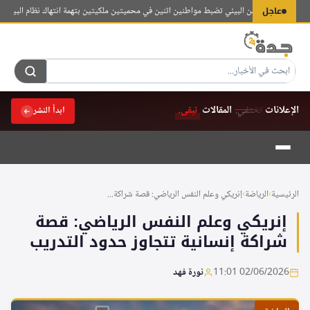
لتجاوز
عاجل
 الخاصة للأمن البيئي تضبط مواطنين اثنين في محميتين ملكيتين بتهمة انتهاك نظام البيئة
هيئة “ت
لى
لمحتوى
الإعلانات
تختفي.
المقالات
تبقى.
ابدأ النشر
الرئيسية
›
الرياضة
›
إنريكي وعلم النفس الرياضي: قصة شراكة...
إنريكي وعلم النفس الرياضي: قصة
شراكة إنسانية تتجاوز حدود التدريب
02/06/2026 11:01
نورة فهد