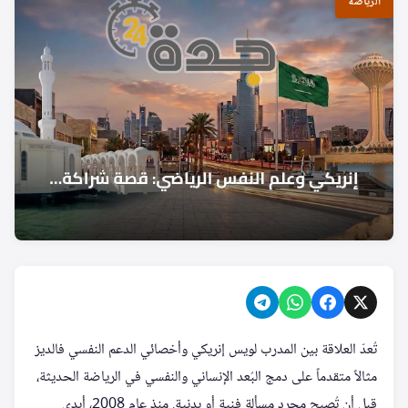
الرياضة
تُعدّ العلاقة بين المدرب لويس إنريكي وأخصائي الدعم النفسي فالديز
مثالاً متقدماً على دمج البُعد الإنساني والنفسي في الرياضة الحديثة،
قبل أن تُصبح مجرد مسألة فنية أو بدنية. منذ عام 2008، أبدى