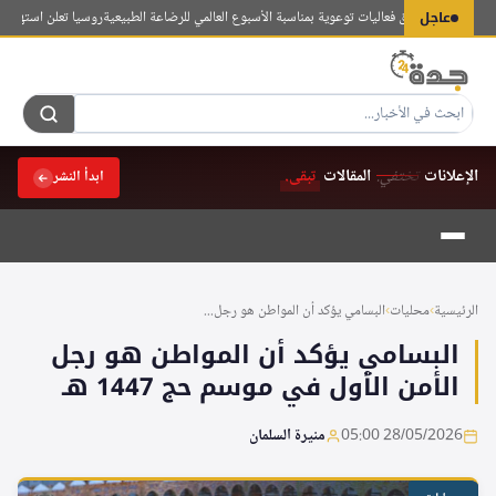
لتجاوز
عاجل
الداخلية تُطلق فعاليات توعوية بمناسبة الأسبوع العالمي للرضاعة الطبيعية
روسيا تعلن استهداف ثلا
لى
لمحتوى
الإعلانات
تختفي.
المقالات
تبقى.
ابدأ النشر
الرئيسية
›
محليات
›
البسامي يؤكد أن المواطن هو رجل...
البسامي يؤكد أن المواطن هو رجل
الأمن الأول في موسم حج 1447 هـ
28/05/2026 05:00
منيرة السلمان