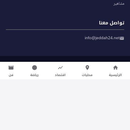
مشاهير
تواصل معنا
info@jeddah24.net
© 2026 صحيفة جدة 24 — جميع الحقوق محفوظة
سياسة الخصوصية
|
شروط الاستخدام
الرئيسية
محليات
اقتصاد
رياضة
فن
تواصل معنا لنشر الأخبار عبر شبكتنا الإعلامية وانشر مقالك خلال
دقائق
نشر مقال