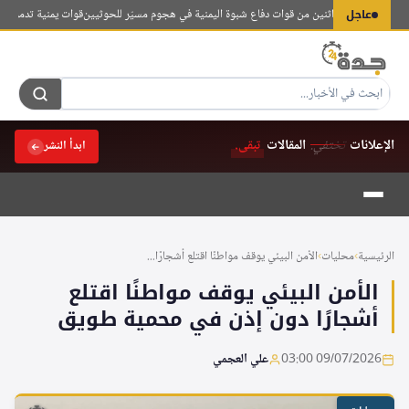
لتجاوز
عاجل
تل عسكريين اثنين من قوات دفاع شبوة اليمنية في هجوم مسيّر للحوثيين
قوات يمنية تدمر زورقاً
لى
لمحتوى
الإعلانات
تختفي.
المقالات
تبقى.
ابدأ النشر
الرئيسية
›
محليات
›
الأمن البيئي يوقف مواطنًا اقتلع أشجارًا...
الأمن البيئي يوقف مواطنًا اقتلع
أشجارًا دون إذن في محمية طويق
09/07/2026 03:00
علي العجمي