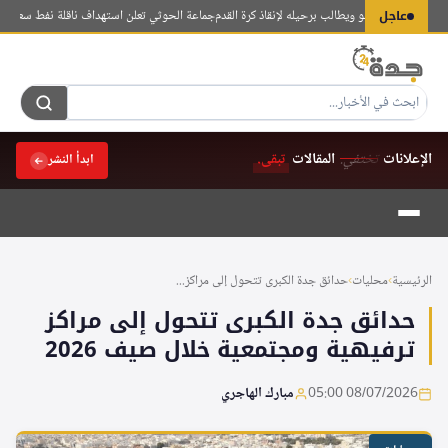
لتجاوز
عاجل
يندد بإنفانتينو ويطالب برحيله لإنقاذ كرة القدم
جماعة الحوثي تعلن استهداف ناقلة نفط سعودية جد
لى
لمحتوى
الإعلانات
تختفي.
المقالات
تبقى.
ابدأ النشر
الرئيسية
›
محليات
›
حدائق جدة الكبرى تتحول إلى مراكز...
حدائق جدة الكبرى تتحول إلى مراكز
ترفيهية ومجتمعية خلال صيف 2026
08/07/2026 05:00
مبارك الهاجري