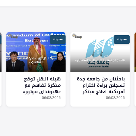
محليات
محليات
باحثتان من جامعة جدة
هيئة النقل توقع
تسجلان براءة اختراع
مذكرة تفاهم مع
أمريكية لعلاج مبتكر
«هيونداي موتور»
لفيروس HIV
و«كيا» لتعزيز حلول
06/08/2026
06/08/2026
التنقل الذكية