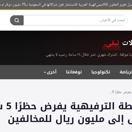
ز التعاون الأكاديمي
الهيئة العربية للاستثمار تعزز شراكاتها في السعودية بـ75 مليون دولار لدعم الأمن الغذائي
لات
تبقى.
راك شهري. نشر خلال ٢٤ ساعة. رصيد لا ينتهي.
لرياضة
تكنولوجيا
توقعاتنا
أخرى
رض حظرًا 5...
نظام الأ
 إلى مليون ريال للمخالفين