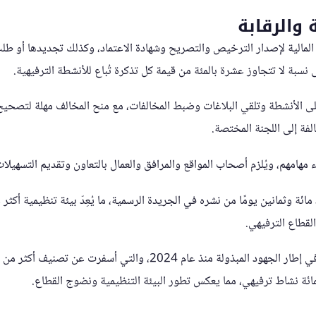
 والرقابة
لمالية لإصدار الترخيص والتصريح وشهادة الاعتماد، وكذلك تجديدها أو طلب ت
نسبة لا تتجاوز عشرة بالمئة من قيمة كل تذكرة تُباع للأنشطة الترفيهية.
ة على الأنشطة وتلقي البلاغات وضبط المخالفات، مع منح المخالف مهلة لتصح
الفة إلى اللجنة المختصة.
 مهامهم، ويُلزم أصحاب المواقع والمرافق والعمال بالتعاون وتقديم التسهيلا
مائة وثمانين يومًا من نشره في الجريدة الرسمية، ما يُعِدّ بيئة تنظيمية أكثر
لقطاع الترفيهي.
يُذكر أن هذه الخطوة تأتي في إطار الجهود المبذولة منذ عام 2024، والتي
ئة نشاط ترفيهي، مما يعكس تطور البيئة التنظيمية ونضوج القطاع.