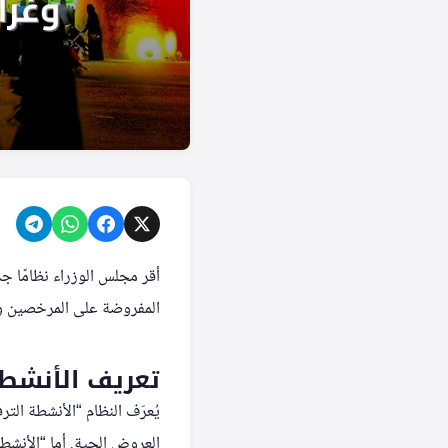
أقر مجلس الوزراء نظامًا جد
المفروضة على المرخصين وا
تعريف الأنشط
يُعرّف النظام “الأنشطة التر
العروض الحية. أما “الأنشط