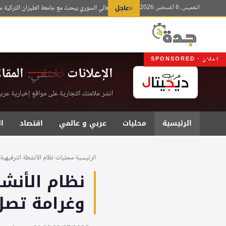
لتجاوز
الخميس، 6 أغسطس 2026
عاجل
وزير التعليم العالي السوري يبحث مع جامعة الطيران التركية سبل تعزي
لى
لمحتوى
اعلان · SPONSORED
الإعلانات
تختفي.
المقا
انشر علامتك التجارية على مواقع إخبارية عربية موثقة . اشت
الرئيسية
محليات
عربي و عالمي
اقتصاد
ا
الرئيسية
›
محليات
›
نظام الأنشطة الترفيهية يف
وغرامة تصل