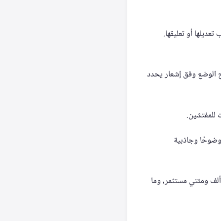
عديلها أو تعليقها.
يح الوضع وفق إشعار يحدد
ت للمفتشين.
 وضوحًا وجاذبية
 أسفرت عن تصنيف أكثر من ألف ومئتي مستثمر، وما