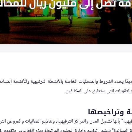
يدًا يحدد الشروط والمتطلبات الخاصة بالأنشطة الترفيهية والأنشطة المساندة
لعقوبات التي ستُطبق على المخالفين.
ة وتراخيصها
فيهية” بأنها تشغيل المدن والمراكز الترفيهية، وتنظيم الفعاليات والعروض التر
ة المساندة” فتشمل تنظيم وإدارة الحشود المرتبطة بهذه الفعاليات، وتقديم 