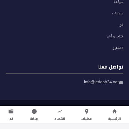
سياحة
منوعات
فن
كتاب و آراء
مشاهير
تواصل معنا
info@jeddah24.net
© 2026 صحيفة جدة 24 — جميع الحقوق محفوظة
سياسة الخصوصية
|
شروط الاستخدام
الرئيسية
محليات
اقتصاد
رياضة
فن