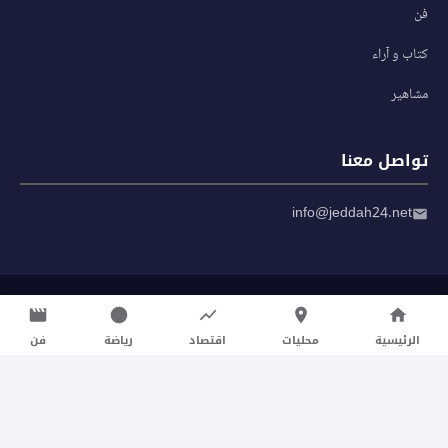
فن
كتاب و آراء
مشاهير
تواصل معنا
info@jeddah24.net
© 2026 صحيفة جدة 24 — جميع الحقوق محفوظة
سياسة الخصوصية
|
شروط الاستخدام
الرئيسية
محليات
اقتصاد
رياضة
فن
تواصل معنا لنشر الأخبار عبر شبكتنا الإعلامية وانشر مقالك خلال
دقائق
نشر مقال