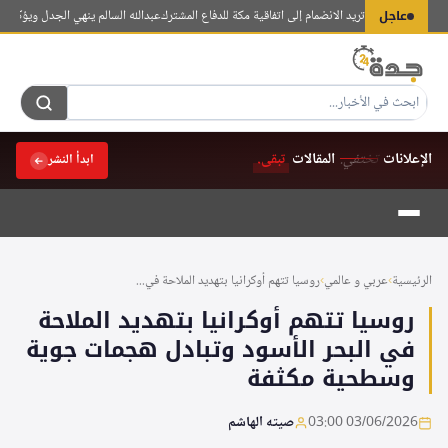
لتجاوز
عاجل
ن: دول أخرى تريد الانضمام إلى اتفاقية مكة للدفاع المشترك
عبدالله السالم ينهي الجدل ويؤكد استمرا
لى
لمحتوى
الإعلانات
تختفي.
المقالات
تبقى.
ابدأ النشر
الرئيسية
›
عربي و عالمي
›
روسيا تتهم أوكرانيا بتهديد الملاحة في...
روسيا تتهم أوكرانيا بتهديد الملاحة
في البحر الأسود وتبادل هجمات جوية
وسطحية مكثفة
03/06/2026 03:00
صيته الهاشم