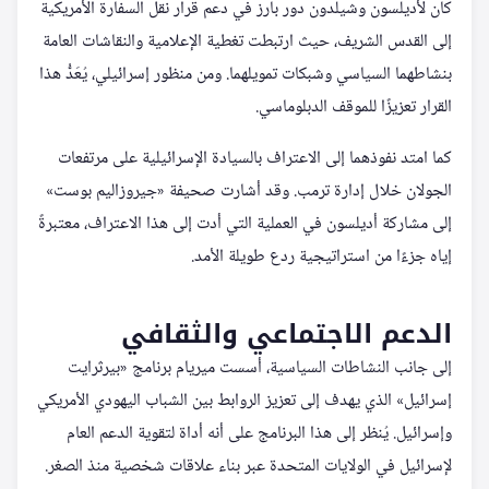
كان لأديلسون وشيلدون دور بارز في دعم قرار نقل السفارة الأمريكية
إلى القدس الشريف، حيث ارتبطت تغطية الإعلامية والنقاشات العامة
بنشاطهما السياسي وشبكات تمويلهما. ومن منظور إسرائيلي، يُعَدُّ هذا
القرار تعزيزًا للموقف الدبلوماسي.
كما امتد نفوذهما إلى الاعتراف بالسيادة الإسرائيلية على مرتفعات
الجولان خلال إدارة ترمب. وقد أشارت صحيفة «جيروزاليم بوست»
إلى مشاركة أديلسون في العملية التي أدت إلى هذا الاعتراف، معتبرةً
إياه جزءًا من استراتيجية ردع طويلة الأمد.
الدعم الاجتماعي والثقافي
إلى جانب النشاطات السياسية، أسست ميريام برنامج «بيرثرايت
إسرائيل» الذي يهدف إلى تعزيز الروابط بين الشباب اليهودي الأمريكي
وإسرائيل. يُنظر إلى هذا البرنامج على أنه أداة لتقوية الدعم العام
لإسرائيل في الولايات المتحدة عبر بناء علاقات شخصية منذ الصغر.