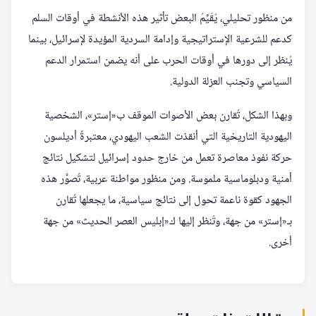
من منظور تحليلي، يُقَيِّمُ البعض تأثير هذه الأنشطة في أوقات السلم
كدعم للشرعية الإستراتيجية وإدامة السردية المؤيدة لإسرائيل، بينما
يُنظر إلى دورها في أوقات الحرب على أنه يضمن استمرار الدعم
السياسي وتجنب العزلة الدولية.
وبهذا الشكل، تُقارن بعض الأصوات الموقف ب«إستر»، الشخصية
اليهودية التاريخية التي أنقذت الشعب اليهودي، معتبرةً أديلسون
حركة نفوذ معاصرة تعمل من خارج حدود إسرائيل لتشكيل نتائج
أمنية ودبلوماسية ملموسة. ومن منظور مواطنة عربية، تُصوَّر هذه
الجهود كقوة ناعمة تحول إلى نتائج سياسية، ما يجعلها تُقارن
بـ«إستر» من جهة، وتُنظر إليها ك«إبليس العصر الحديث» من جهة
أخرى.