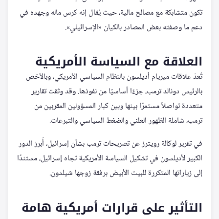
تكون متشابكة مع مصالح مالية، حيث يُقال إنه كرس ماله وجهده في
دعم ما وصفته بعض المصادر بالكيان «الإسرائيلي».
العلاقة مع السياسة الأمريكية
تُعدّ علاقات ميريام أديلسون بالنظام السياسي الأمريكي، وبالأخص
بالرئيس دونالد ترمب، جزءًا أساسيًا من نفوذها. وقد وثقت تقارير
متعددة تواصلاً مستمرًا بينها وبين كبار المسؤولين المقربين من
ترمب، شاملة الظهور العلني والضغط السياسي والتبرعات.
في تقرير لوكالة رويترز عن تصريحات ترمب بشأن إسرائيل، أُبرز الدور
الكبير لأديلسون في تشكيل السياسة الأمريكية تجاه إسرائيل، مستندًا
إلى زياراتها المتكررة للبيت الأبيض برفقة زوجها شيلدون.
التأثير على قرارات أمريكية هامة