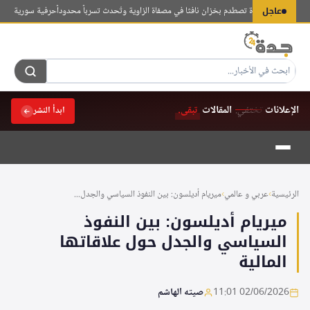
لتجاوز
عاجل
ا: طائرة مسيرة تصطدم بخزان نافثا في مصفاة الزاوية وتُحدث تسرباً محدوداً
حرفية سورية تنقذ فن 
لى
لمحتوى
الإعلانات
تختفي.
المقالات
تبقى.
ابدأ النشر
الرئيسية
›
عربي و عالمي
›
ميريام أديلسون: بين النفوذ السياسي والجدل...
ميريام أديلسون: بين النفوذ
السياسي والجدل حول علاقاتها
المالية
02/06/2026 11:01
صيته الهاشم