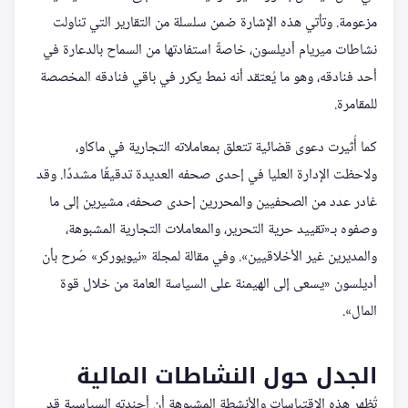
مزعومة. وتأتي هذه الإشارة ضمن سلسلة من التقارير التي تناولت
نشاطات ميريام أديلسون، خاصةً استفادتها من السماح بالدعارة في
أحد فنادقه، وهو ما يُعتقد أنه نمط يكرر في باقي فنادقه المخصصة
للمقامرة.
كما أُثيرت دعوى قضائية تتعلق بمعاملاته التجارية في ماكاو،
ولاحظت الإدارة العليا في إحدى صحفه العديدة تدقيقًا مشددًا. وقد
غادر عدد من الصحفيين والمحررين إحدى صحفه، مشيرين إلى ما
وصفوه بـ«تقييد حرية التحرير، والمعاملات التجارية المشبوهة،
والمديرين غير الأخلاقيين». وفي مقالة لمجلة «نيويوركر» صُرح بأن
أديلسون «يسعى إلى الهيمنة على السياسة العامة من خلال قوة
المال».
الجدل حول النشاطات المالية
تُظهر هذه الاقتباسات والأنشطة المشبوهة أن أجندته السياسية قد