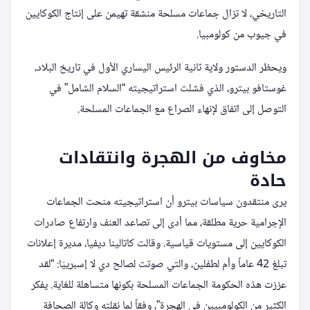
التاريخي، لا تزال جماعات مسلحة منشقة تهيمن على إنتاج الكوكايين
في جيوب من كولومبيا.
ويحظر الدستور ولاية ثانية الرئيس اليساري الأول في تاريخ البلاد،
غوستافو بيترو، الذي فشلت استراتيجيته “السلام الشامل” في
التوصل إلى اتفاق لإنهاء الصراع مع الجماعات المسلحة.
مخاوف من الهجرة وانتقادات
حادة
يرى منتقدون سياسات بيترو أن استراتيجيته منحت الجماعات
الإجرامية حرية مطلقة، مما أدى إلى تصاعد العنف وارتفاع صادرات
الكوكايين إلى مستويات قياسية. وقالت كاتالينا ديفيا، مديرة إعلانات
تبلغ 42 عاماً وأم لطفلين، والتي صوتت لصالح دي لا إسبرييّا: “لقد
عززت هذه الحكومة الجماعات المسلحة بكونها متساهلة للغاية. يفكر
الكثير من الكولومبيين في الهجرة”، وفقاً لما نقلته وكالة الصحافة