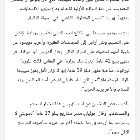
التصويت، في دقة النتائج الأولية لكنه لم يدع بتزوير الانتخابات،
متعهداً بهزيمة “اليمين المتطرف الفاشي” في الجولة الثانية.
ويشير مؤيدو سيبيدا إلى ارتفاع الحد الأدنى للأجور، وزيادة الإنفاق
على التعليم، ونقل أراضٍ إلى المجتمعات الفقيرة. وأعرب مؤيدوه عن
خيبة أملهم لحصوله على المركز الثاني. وقال أندريس ألبا، موظف في
مقهى يبلغ 42 عاماً: “يترك ذلك مرارة”. في المقابل، قالت غلوريا
تيرانوفا، صاحبة مقهى تبلغ 59 عاماً، إنها لا تزال تأمل بفوز سيبيدا
بالرئاسة، مضيفة: “نحن الآن أمام طرفي نقيض: أحد الجانبين يريد
السلام، والآخر يريد الحرب”.
وأعرب بعض الناخبين عن استيائهم من هذا الخيار المحتم
والمستقطب. وقال جوليان، مدير مشاريع يبلغ 37 عاماً: “تصويتي لا
يسترشد بما أريده، بل بما أخشاه أكثر من غيره. سأصوت للمرشح
الأقل سوءاً”.