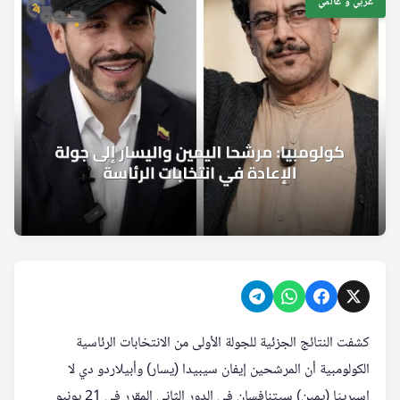
عربي و عالمي
كشفت النتائج الجزئية للجولة الأولى من الانتخابات الرئاسية
الكولومبية أن المرشحين إيفان سيبيدا (يسار) وأبيلاردو دي لا
إسبرييّا (يمين) سيتنافسان في الدور الثاني المقرر في 21 يونيو