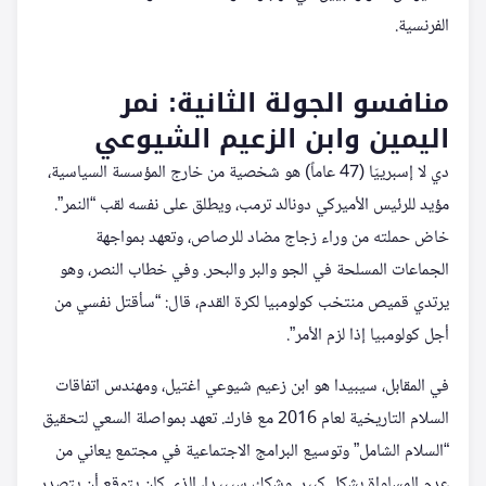
الفرنسية.
منافسو الجولة الثانية: نمر
اليمين وابن الزعيم الشيوعي
دي لا إسبرييّا (47 عاماً) هو شخصية من خارج المؤسسة السياسية،
مؤيد للرئيس الأميركي دونالد ترمب، ويطلق على نفسه لقب “النمر”.
خاض حملته من وراء زجاج مضاد للرصاص، وتعهد بمواجهة
الجماعات المسلحة في الجو والبر والبحر. وفي خطاب النصر، وهو
يرتدي قميص منتخب كولومبيا لكرة القدم، قال: “سأقتل نفسي من
أجل كولومبيا إذا لزم الأمر”.
في المقابل، سيبيدا هو ابن زعيم شيوعي اغتيل، ومهندس اتفاقات
السلام التاريخية لعام 2016 مع فارك. تعهد بمواصلة السعي لتحقيق
“السلام الشامل” وتوسيع البرامج الاجتماعية في مجتمع يعاني من
عدم المساواة بشكل كبير. وشكك سيبيدا، الذي كان يتوقع أن يتصدر