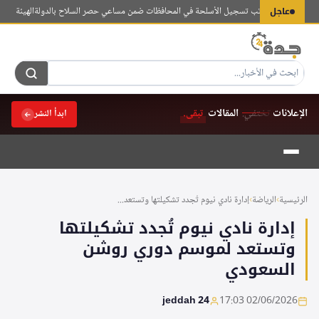
لتجاوز
عاجل
راق يفتتح مكاتب تسجيل الأسلحة في المحافظات ضمن مساعي حصر السلاح بالدولة
الهيئة العامة لل
لى
لمحتوى
الإعلانات
تختفي.
المقالات
تبقى.
ابدأ النشر
الرئيسية
›
الرياضة
›
إدارة نادي نيوم تُجدد تشكيلتها وتستعد...
إدارة نادي نيوم تُجدد تشكيلتها
وتستعد لموسم دوري روشن
السعودي
jeddah 24
02/06/2026 17:03