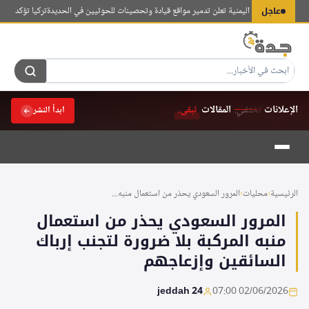
لتجاوز
عاجل
قاومة الوطنية اليمنية تعلن تدمير مواقع قيادة وتحصينات للحوثيين في الحديدة
تركيا تؤكد استمرار 
لى
لمحتوى
الإعلانات
تختفي.
المقالات
تبقى.
ابدأ النشر
الرئيسية
›
محليات
›
المرور السعودي يحذر من استعمال منبه...
المرور السعودي يحذر من استعمال
منبه المركبة بلا ضرورة لتجنب إرباك
السائقين وإزعاجهم
jeddah 24
02/06/2026 07:00