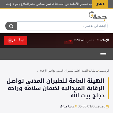
لتجاوز
عاجل
راق يفتتح مكاتب تسجيل الأسلحة في المحافظات ضمن مساعي حصر السلاح بالدولة
الهيئة العامة لل
لى
لمحتوى
الإعلانات
تختفي.
المقالات
تبقى.
ابدأ النشر
الرئيسية
›
محليات
›
الهيئة العامة للطيران المدني تواصل الرقابة...
الهيئة العامة للطيران المدني تواصل
الرقابة الميدانية لضمان سلامة وراحة
حجاج بيت الله
01/06/2026 05:00
بثينة مبارك