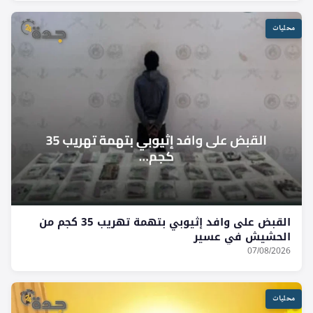
محليات
القبض على وافد إثيوبي بتهمة تهريب 35 كجم من
الحشيش في عسير
07/08/2026
محليات