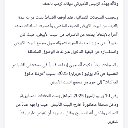
وكأنَّه يهدِّد الرئيس الأميركي دونالد ترمب بالعنف.
وبحسب السجلات القضائية، فقد أوقف الضباط بست مرات عدة
بالقرب من البيت الأبيض الصيف الماضي، وأصدرت السلطات بحقه
“أمراً بالابتعاد” يمنعه من الاقتراب من البيت الأبيض، حيث كان
معروفاً لدى جهاز الخدمة السرية لتجوُّله حول مجمع البيت الأبيض
واستفساره عن كيفية الدخول عبر نقاط الوصول المختلفة.
والسجلات أيضاً ذكرت أنَّه جرى إيداعه قسراً في مستشفى للأمراض
النفسية في 26 يونيو (حزيران) 2025؛ بسبب “عرقلة دخول
المركبات” إلى جزء من مجمع البيت الأبيض.
وفي 10 يوليو (تموز) 2025، تجاهل بست اللافتات التحذيرية،
ودخل منطقةً محظورةً خارج البيت الأبيض، حيث واجهه عددٌ من
الضباط، وادّعى أنه المسيح، وقال إنه يريد أن يُقبض عليه، وفقاً
للتقرير.