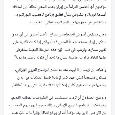
مؤكدين أنها تتضمن التزاماً من إيران بعدم السعي مطلقاً إلى امتلاك
أسلحة نووية، والتفاوض بشأن تعليق برنامج تخصيب اليورانيوم،
والتخلص من مخزونها من اليورانيوم العالي التخصيب.
وقال مسؤول أميركي للصحافيين صباح الأحد: “سنرى إلى أي مدى
ستكون إيران مستعدة حقاً للمضي قدماً، ولكن إذا كانت قادرة على
تغيير مسارها وترغب في ذلك، فإن هذه المرحلة المقبلة ستفرض
عليها اتخاذ قرارات حاسمة بشأن ما تريد أن تكونه باعتبارها دولة”.
وأضاف أن ترمب، إذا لُبيت مطالبه بشأن البرنامج النووي الإيراني،
سيكون مستعداً لبذل جهد كبير لإعادة ضبط العلاقات مع إيران
ومنحها فرصة تحقيق كامل إمكاناتها الاقتصادية، التي يراها “هائلة”.
وأوضح المسؤول أن ترمب سيتشبث في المفاوضات بمطلبه القديم،
وهو تفكيك البرنامج النووي الإيراني وإزالة جميع اليورانيوم المخصب
من الأراضي الإيرانية، مؤكداً أنه لن يوقع اتفاقاً نهائياً ما لم تُلبَّ هذه