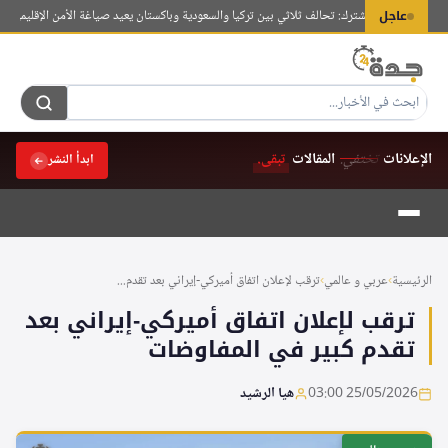
لتجاوز
عاجل
كة للدفاع المشترك: تحالف ثلاثي بين تركيا والسعودية وباكستان يعيد صياغة الأمن الإقليمي
مصور إسب
لى
لمحتوى
الإعلانات
تختفي.
المقالات
تبقى.
ابدأ النشر
الرئيسية
›
عربي و عالمي
›
ترقب لإعلان اتفاق أميركي-إيراني بعد تقدم...
ترقب لإعلان اتفاق أميركي-إيراني بعد
تقدم كبير في المفاوضات
25/05/2026 03:00
هيا الرشيد