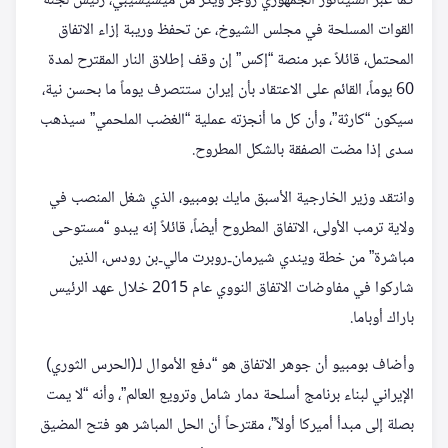
كما عبر السيناتور الجمهوري روجر ويكر من ميسيسيبي، رئيس لجنة
القوات المسلحة في مجلس الشيوخ، عن تحفظ وريبة إزاء الاتفاق
المحتمل، قائلاً عبر منصة “إكس” إن وقف إطلاق النار المقترح لمدة
60 يوماً، القائم على الاعتقاد بأن إيران ستتصرف يوماً ما بحسن نية،
سيكون “كارثة”، وأن كل ما أنجزته عملية “الغضب الملحمي” سيذهب
سدى إذا مضت الصفقة بالشكل المطروح.
وانتقد وزير الخارجية الأسبق مايك بومبيو، الذي شغل المنصب في
ولاية ترمب الأولى، الاتفاق المطروح أيضاً، قائلاً إنه يبدو “مستوحى
مباشرة” من خطة ويندي شيرمان‑روبرت مالي‑بن رودس، الذين
شاركوا في مفاوضات الاتفاق النووي عام 2015 خلال عهد الرئيس
باراك أوباما.
وأضاف بومبيو أن جوهر الاتفاق هو “دفع الأموال لـ(الحرس الثوري)
الإيراني لبناء برنامج أسلحة دمار شامل وترويع العالم”، وأنه “لا يمت
بصلة إلى مبدأ أميركا أولاً”، مقترحاً أن الحل المباشر هو فتح المضيق