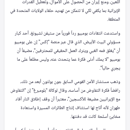
اللعين، ومنع إيران من الحصول على الأموال، وتعطيل القدرات
الإيرانية بما يكفي لكي لا تتمكن من تهديد حلفاء الولايات المتحدة في
المنطقة.
واستدعت انتقادات بومبيو رداً فورياً من ستيفن تشيونغ، أحد كبار
مسؤولي البيت الأبيض، الذي قال عبر منصة “إكس” إن على بومبيو
أن “يغلق فمه الغبي ويترك العمل الحقيقي للمحترفين”، مضيفاً أن
بومبيو “لا يملك أدنى فكرة عما يتحدث عنه، وليس مطلعاً على ما
يجري حالياً”.
وذهب مستشار الأمن القومي السابق جون بولتون أبعد من ذلك،
رافضاً فكرة التفاوض من أساسه، وقال لوكالة “بلومبرغ” إن “التفاوض
مع الإيرانيين مضيعة للأكسجين”، معتبراً أن وقف إطلاق النار أفاد
طهران لأنه أتاح لها استئناف إنتاج الطائرات المسيرة واستعادة
مخابئ أسلحة كانت قد دفنتها.