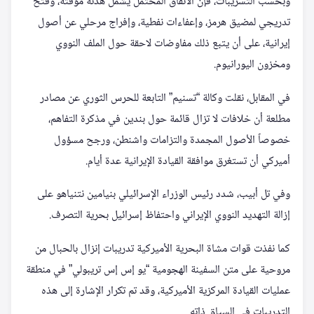
وبحسب التسريبات، فإن الاتفاق المحتمل يشمل هدنة مؤقتة، وفتح
تدريجي لمضيق هرمز، وإعفاءات نفطية، وإفراج مرحلي عن أصول
إيرانية، على أن يتبع ذلك مفاوضات لاحقة حول الملف النووي
ومخزون اليورانيوم.
في المقابل، نقلت وكالة “تسنيم” التابعة للحرس الثوري عن مصادر
مطلعة أن خلافات لا تزال قائمة حول بندين في مذكرة التفاهم،
خصوصاً الأصول المجمدة والتزامات واشنطن، ورجح مسؤول
أميركي أن تستغرق موافقة القيادة الإيرانية عدة أيام.
وفي تل أبيب، شدد رئيس الوزراء الإسرائيلي بنيامين نتنياهو على
إزالة التهديد النووي الإيراني واحتفاظ إسرائيل بحرية التصرف.
كما نفذت قوات مشاة البحرية الأميركية تدريبات إنزال بالحبال من
مروحية على متن السفينة الهجومية “يو إس إس تريبولي” في منطقة
عمليات القيادة المركزية الأميركية، وقد تم تكرار الإشارة إلى هذه
التدريبات في السياق ذاته.