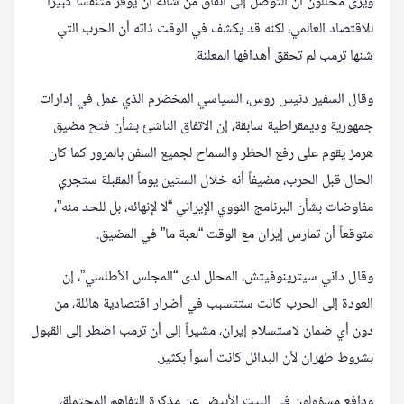
ويرى محللون أن التوصل إلى اتفاق من شأنه أن يوفر متنفساً كبيراً
للاقتصاد العالمي، لكنه قد يكشف في الوقت ذاته أن الحرب التي
شنها ترمب لم تحقق أهدافها المعلنة.
وقال السفير دنيس روس، السياسي المخضرم الذي عمل في إدارات
جمهورية وديمقراطية سابقة، إن الاتفاق الناشئ بشأن فتح مضيق
هرمز يقوم على رفع الحظر والسماح لجميع السفن بالمرور كما كان
الحال قبل الحرب، مضيفاً أنه خلال الستين يوماً المقبلة ستجري
مفاوضات بشأن البرنامج النووي الإيراني “لا لإنهائه، بل للحد منه”،
متوقعاً أن تمارس إيران مع الوقت “لعبة ما” في المضيق.
وقال داني سيترينوفيتش، المحلل لدى “المجلس الأطلسي”، إن
العودة إلى الحرب كانت ستتسبب في أضرار اقتصادية هائلة، من
دون أي ضمان لاستسلام إيران، مشيراً إلى أن ترمب اضطر إلى القبول
بشروط طهران لأن البدائل كانت أسوأ بكثير.
ودافع مسؤولون في البيت الأبيض عن مذكرة التفاهم المحتملة،