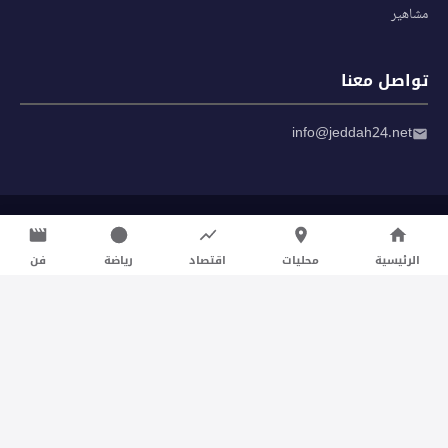
مشاهير
تواصل معنا
info@jeddah24.net
© 2026 صحيفة جدة 24 — جميع الحقوق محفوظة
سياسة الخصوصية
|
شروط الاستخدام
الرئيسية
محليات
اقتصاد
رياضة
فن
تواصل معنا لنشر الأخبار عبر شبكتنا الإعلامية وانشر مقالك خلال
دقائق
نشر مقال