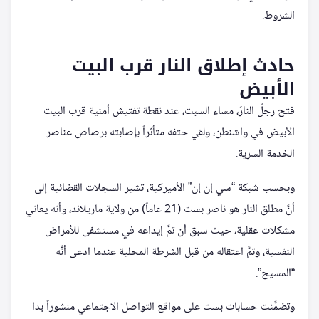
الشروط.
حادث إطلاق النار قرب البيت
الأبيض
فتح رجلٌ النارَ، مساء السبت، عند نقطة تفتيش أمنية قرب البيت
الأبيض في واشنطن، ولقي حتفه متأثراً بإصابته برصاص عناصر
الخدمة السرية.
وبحسب شبكة “سي إن إن” الأميركية، تشير السجلات القضائية إلى
أنَّ مطلق النار هو ناصر بست (21 عاماً) من ولاية ماريلاند، وأنه يعاني
مشكلات عقلية، حيث سبق أن تمَّ إيداعه في مستشفى للأمراض
النفسية، وتمَّ اعتقاله من قبل الشرطة المحلية عندما ادعى أنَّه
“المسيح”.
وتضمَّنت حسابات بست على مواقع التواصل الاجتماعي منشوراً بدا