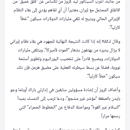
من جانبه، أعرب السيناتور تيد كروز من تكساس عن “قلق عميق” من
الاتفاق المحتمل مع إيران، معتبراً أن أي تفاهم يؤدي إلى بقاء النظام
الإيراني الحالي ويتيح له تلقي مليارات الدولارات سيكون “خطأ
كارثياً”.
وقال كruz إنه إذا كانت النتيجة النهائية للجهود هي بقاء نظام إيراني
لا يزال يديره من يهتفون بشعار “الموت لأميركا”، ويتلقى مليارات
الدولارات، ويصبح قادراً على تخصيب اليورانيوم وتطوير أسلحة
نووية، فضلاً عن بسط سيطرته الفعلية على مضيق هرمز، فإن ذلك
سيكون “خطأ كارثياً”.
وأضاف كروز أن إشادة مسؤولين سابقين في إدارتي باراك أوباما وجو
بايدن بالصفقة “مؤشر غير مشجع”، ودعا ترمب إلى التمسك بمبدأ
“السلام عبر القوة” ومواصلة الدفاع عن “الخطوط الحمراء” التي
رسمها مراراً.