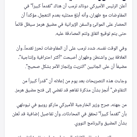
أعلن الرئيس الأميركي دونالد ترمب أن هناك “تقدماً كبيراً” في
المفاوضات مع طهران، وأنه أبلغ ممثليه بعدم التعجل، مؤكداً أن
الحصار على الموانئ والسفن الإيرانية في مضيق هرمز سيظل قائماً
حتى يتم توقيع اتفاق وتتم المصادقة عليه.
وفي الوقت نفسه، شدد ترمب على أن المفاوضات تحرز تقدماً، وأن
العلاقة بين واشنطن وطهران أصبحت “أكثر احترافية وإنتاجية”،
مضيفاً أن على الجانبين “التريث وإنجاز الأمر بشكل صحيح”.
وجاءت هذه التصريحات بعد يوم من إعلانه أن “قدراً كبيراً من
التفاوض” أُنجز بشأن مذكرة تفاهم قد تفضي إلى فتح مضيق هرمز.
من جهته، صرح وزير الخارجية الأميركي ماركو روبيو في نيودلهي
بأن “تقدماً كبيراً” تحقق في المحادثات، وأن تفاصيل إضافية قد تُعلن
بشأن المضيق والبرنامج النووي.