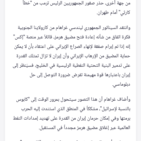
من جهة أخرى، حذر صقور الجمهوريين الرئيس ترمب من “خطأ
كارثي” أمام طهران.
وانتقد السيناتور الجمهوري ليندسي غراهام من كارولاينا الجنوبية
فكرة اتفاق من شأنه إعادة فتح مضيق هرمز، قائلاً عبر منصة “إكس”
إنه إذا تم إبرام صفقة لإنهاء الصراع الإيراني على اعتقاد بأن لا يمكن
حماية المضيق من الإرهاب الإيراني وأن إيران لا تزال تمتلك القدرة
على تدمير البنية التحتية النفطية الرئيسية في الخليج، فسيُنظر إلى
إيران باعتبارها قوة مهيمنة تفرض ضرورة التوصل إلى حل
دبلوماسي.
وأضاف غراهام أن هذا التصور سيتحول بمرور الوقت إلى “كابوس
بالنسبة لإسرائيل”، مشككاً في المنطق الذي استندت إليه الحرب
برمتها وفي إمكان حرمان إيران من القدرة على تهديد إمدادات النفط
العالمية عبر إغلاق مضيق هرمز مجدداً في المستقبل.