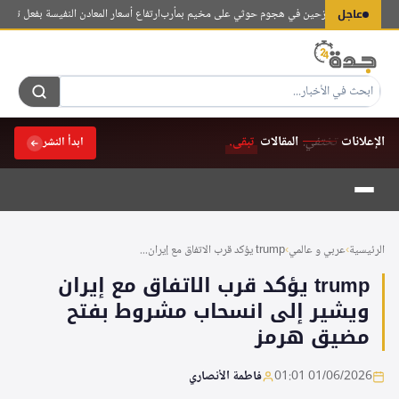
لتجاوز
نازحين في هجوم حوثي على مخيم بمأرب
عاجل
ارتفاع أسعار المعادن النفيسة بفعل تصاعد ا
لى
لمحتوى
الإعلانات
تختفي.
المقالات
تبقى.
ابدأ النشر
الرئيسية
›
عربي و عالمي
›
trump يؤكد قرب الاتفاق مع إيران...
trump يؤكد قرب الاتفاق مع إيران
ويشير إلى انسحاب مشروط بفتح
مضيق هرمز
01/06/2026 01:01
فاطمة الأنصاري