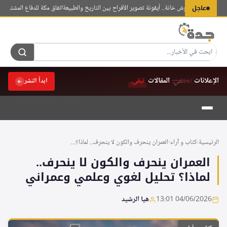
لتجاوز
عاجل
وف في غوموش خانة.. أيقونة تصوير الأفراح بين التاريخ والطبيعة
اتفاق مكة للدفاع المشترك بين ترك
لى
لمحتوى
الإعلانات
تختفي.
المقالات
تبقى.
ابدأ النشر
الرئيسية
›
كتاب و آراء
›
العمران ينحرف والكون لا ينحرف.. لماذا؟...
العمران ينحرف والكون لا ينحرف..
لماذا؟ تحليل لغوي وعلمي وعمراني
04/06/2026 13:01
هيا الرشيد