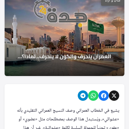
كتاب و آراء
يشيع في الخطاب العمراني وصف النسيج العمراني التقليدي بأنه
«عشوائي»، ويُستبدل هذا الوصف بمصطلحات مثل «عضوي» أو
«عفوي» تجنباً للحمولة السلبية لكلمة «عشوائية». غير أن هذا