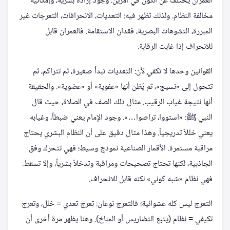
العمران يختلف عن الكون في أمرين: وجود إرادة بشرية، وإمكانية
مخالفة النظام. ولذلك تظهر فيه: التعديات، الانحرافات، التعرجات غير
المبررة، التشوهات البصرية، فقدان الاستقامة. فالعمران قابل
للانحراف إذا غابت الرقابة.
القوانين وحدها لا تكفي لأن: التعديات تبدأ صغيرة، ثم تتراكم، ثم
تتحول إلى «نسيج»، ثم يُظن أنها «عفوية» أو «عضوية». والحقيقة
أنها نتيجة غياب الرقيب. مثال ذلك الصف في الصلاة، حيث قال
النبي ﷺ: «استووا، تراصوا…». وجود الإمام يعني ضبطاً، وغيابه
يعني خللاً تدريجياً. وهذا مثال دقيق على أن النظام البشري يحتاج
مراقبة مستمرة. الأقمار الصناعية نموذج وسيط؛ فهي تتحرك وفق
الجاذبية، لكنها تحتاج تصحيحات ومراقبة وتدخلاً بشرياً، وإلا تسقط.
فهي نظام «شبه كوني» لكنه قابل للانحراف.
التعرج ليس كله عشوائية؛ فالتعرج نوعان: تعرج تعدي = خلل، وتعرج
تكيفي = نظام (يتبع التضاريس أو المناخ). وهنا يظهر مرة أخرى أن