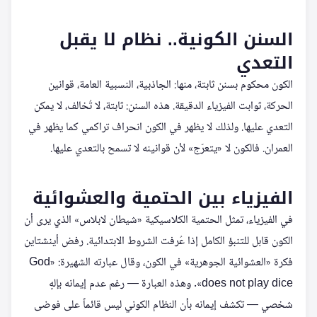
السنن الكونية.. نظام لا يقبل
التعدي
الكون محكوم بسنن ثابتة، منها: الجاذبية، النسبية العامة، قوانين
الحركة، ثوابت الفيزياء الدقيقة. هذه السنن: ثابتة، لا تُخالف، لا يمكن
التعدي عليها. ولذلك لا يظهر في الكون انحراف تراكمي كما يظهر في
العمران. فالكون لا «يتعرّج» لأن قوانينه لا تسمح بالتعدي عليها.
الفيزياء بين الحتمية والعشوائية
في الفيزياء، تمثل الحتمية الكلاسيكية «شيطان لابلاس» الذي يرى أن
الكون قابل للتنبؤ الكامل إذا عُرفت الشروط الابتدائية. رفض أينشتاين
فكرة «العشوائية الجوهرية» في الكون، وقال عبارته الشهيرة: «God
does not play dice». وهذه العبارة — رغم عدم إيمانه بإلهٍ
شخصي — تكشف إيمانه بأن النظام الكوني ليس قائماً على فوضى