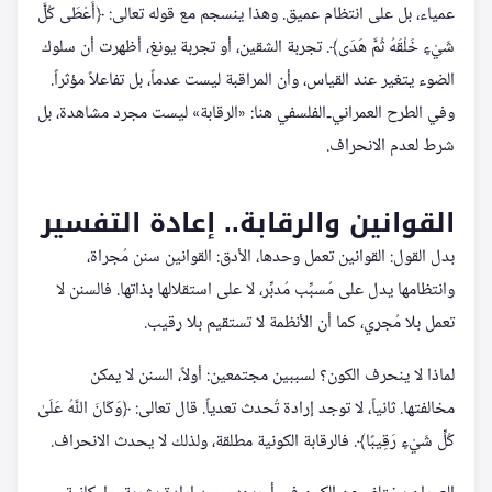
عمياء، بل على انتظام عميق. وهذا ينسجم مع قوله تعالى: ﴿أَعْطَى كُلَّ
شَيْءٍ خَلْقَهُ ثُمَّ هَدَى﴾. تجربة الشقين، أو تجربة يونغ، أظهرت أن سلوك
الضوء يتغير عند القياس، وأن المراقبة ليست عدماً، بل تفاعلاً مؤثراً.
وفي الطرح العمراني‑الفلسفي هنا: «الرقابة» ليست مجرد مشاهدة، بل
شرط لعدم الانحراف.
القوانين والرقابة.. إعادة التفسير
بدل القول: القوانين تعمل وحدها، الأدق: القوانين سنن مُجراة،
وانتظامها يدل على مُسبِّب مُدبِّر، لا على استقلالها بذاتها. فالسنن لا
تعمل بلا مُجري، كما أن الأنظمة لا تستقيم بلا رقيب.
لماذا لا ينحرف الكون؟ لسببين مجتمعين: أولاً، السنن لا يمكن
مخالفتها. ثانياً، لا توجد إرادة تُحدث تعدياً. قال تعالى: ﴿وَكَانَ اللَّهُ عَلَىٰ
كُلِّ شَيْءٍ رَقِيبًا﴾. فالرقابة الكونية مطلقة، ولذلك لا يحدث الانحراف.