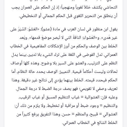
التحاشي يكشف خللاً لغوياً ومنهجياً؛ إذ إن الحكم على العمران يجب
أن ينطلق من التحرير اللغوي قبل الحكم الجمالي أو التخطيطي.
يقول ابن منظور في لسان العرب في مادة (عشو): «العَشْوُ: السَّيْرُ على
غير هُدى». و«العَشْواءُ: الناقةُ التي لا تُبصر موضعَ قدمها». ويُعد
الخلط بين الوصف والحكم من أبرز الإشكالات المفاهيمية في الخطاب
العمراني. تدل الفوضى في اللغة على ترك الشيء بلا تدبير، بينما يدل
النظم على الترتيب، والعشو على السير بلا وضوح. وهذه كلها أوصاف
لحالات وليست أحكاماً قيمية. التمييز: الوصف يحدد حالة النظام، أما
الحكم فيحدد قيمته. الخلط بينهما يؤدي إلى نتائج غير دقيقة. وهذا
تعريف وصفي لا تقويمي؛ فهو يصف درجة الضبط لا درجة الجمال.
وعليه فإن: العشوائية = غياب التنظيم المسبق أو غياب الرقيب،
والتنظيم = وجود ضبط أو مراقبة أو تخطيط. ولا يلزم من ذلك أن:
العشوائي = قبيح، والمنظم = حسن. وهذا التفريق يرفع كثيراً من
الخلط الشائع في الخطاب العمراني.