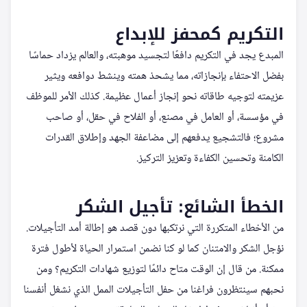
التكريم كمحفز للإبداع
المبدع يجد في التكريم دافعًا لتجسيد موهبته، والعالم يزداد حماسًا
بفضل الاحتفاء بإنجازاته، مما يشحذ همته وينشط دوافعه ويثير
عزيمته لتوجيه طاقاته نحو إنجاز أعمال عظيمة. كذلك الأمر للموظف
في مؤسسة، أو العامل في مصنع، أو الفلاح في حقل، أو صاحب
مشروع؛ فالتشجيع يدفعهم إلى مضاعفة الجهد وإطلاق القدرات
الكامنة وتحسين الكفاءة وتعزيز التركيز.
الخطأ الشائع: تأجيل الشكر
من الأخطاء المتكررة التي نرتكبها دون قصد هو إطالة أمد التأجيلات.
نؤجل الشكر والامتنان كما لو كنا نضمن استمرار الحياة لأطول فترة
ممكنة. من قال إن الوقت متاح دائمًا لتوزيع شهادات التكريم؟ ومن
نحبهم سينتظرون فراغنا من حفل التأجيلات الممل الذي نشغل أنفسنا