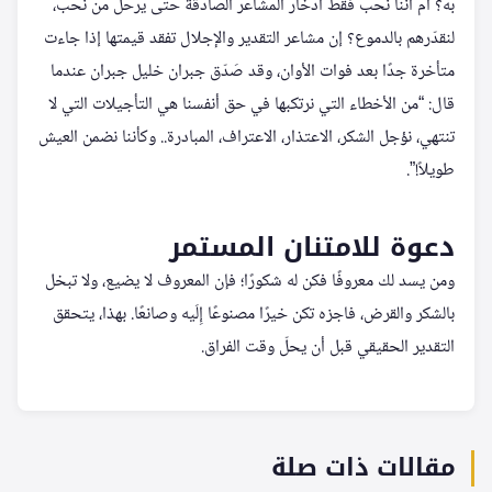
به؟ أم أننا نحب فقط ادخار المشاعر الصادقة حتى يرحل من نحب،
لنقدّرهم بالدموع؟ إن مشاعر التقدير والإجلال تفقد قيمتها إذا جاءت
متأخرة جدًا بعد فوات الأوان، وقد صَدّق جبران خليل جبران عندما
قال: “من الأخطاء التي نرتكبها في حق أنفسنا هي التأجيلات التي لا
تنتهي، نؤجل الشكر، الاعتذار، الاعتراف، المبادرة.. وكأننا نضمن العيش
طويلاً!”.
دعوة للامتنان المستمر
ومن يسد لك معروفًا فكن له شكورًا؛ فإن المعروف لا يضيع، ولا تبخل
بالشكر والقرض، فاجزه تكن خيرًا مصنوعًا إِلَيه وصانعًا. بهذا، يتحقق
التقدير الحقيقي قبل أن يحلّ وقت الفراق.
مقالات ذات صلة