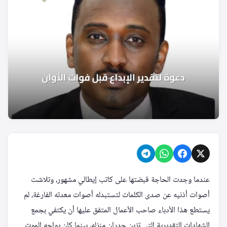
عندما وجدت الحاجة قبضتها على كاتب إيطالي مشهور، وتلاشت
أصوات أذنيه عن صدى الكلمات لتستبدله أصوات معدته الفارغة، لم
يستطع هذا الأدباء صاحب الأعمال المتفق عليها أن يكتفي بجمع
الشهادات التقديرية التي تزين جدران منزله، بينما كان يواجه الموت