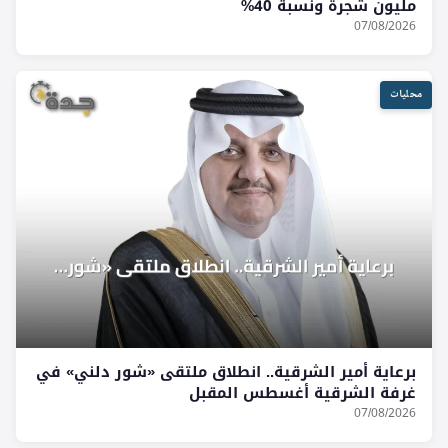
مليون شجرة ونسبة 40%
07/08/2026
محليات
برعاية أمير الشرقية.. انطلاق ملتقى «شور دلني» في
غرفة الشرقية أغسطس المقبل
07/08/2026