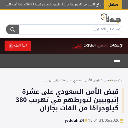
لتجاوز
عاجل
 تتصدر قائمة إنتاج العنب في السعودية بـ 1.5 مليون شجرة ونسبة 40%
برعاية أمير الشرقية.. 
لى
لمحتوى
الإعلانات
تختفي.
المقالات
تبقى.
ابدأ النشر
الرئيسية
›
محليات
›
قبض الأمن السعودي على عشرة إثيوبيين...
قبض الأمن السعودي على عشرة
إثيوبيين لتورطهم في تهريب 380
كيلوجرامًا من القات بجازان
jeddah 24
31/05/2026 15:01