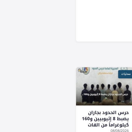
محليات
حرس الحدود بجازان
يضبط 8 إثيوبيين و160
كيلوغراماً من القات
المخدر
08/08/2026