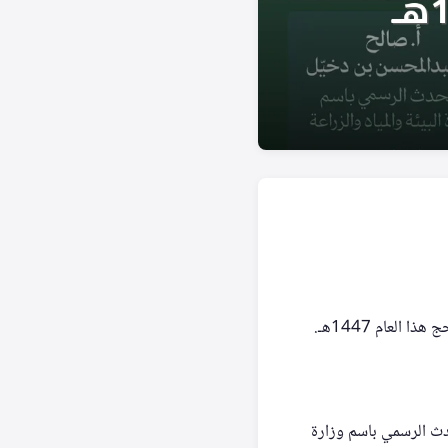
لعام 1447هـ.
دث الرسمي باسم وزارة