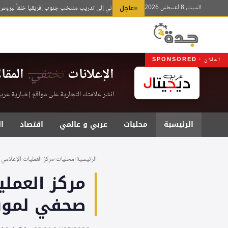
لتجاوز
السبت، 8 أغسطس 2026
عاجل
عودة موسيماني إلى تدريب منتخب جنوب إفريقيا خلفاً لبروس المع
لى
لمحتوى
اعلان · SPONSORED
الإعلانات
تختفي.
المقا
انشر علامتك التجارية على مواقع إخبارية عربية موثقة . اشت
الرئيسية
محليات
عربي و عالمي
اقتصاد
ا
الرئيسية
›
محليات
›
مركز العمليات الإعلامي 
مركز العملي
صحفي لموسم ح