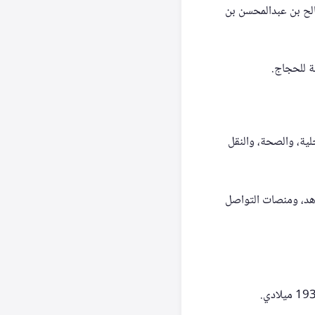
الح بن عبدالمحسن بن
ة للحجاج.
لية، والصحة، والنقل
الساعة 7:30 مساءً، ويبث مباشرة عبر القنوات التلفزيونية السعودية، ومنصة MBC شاهد، ومنصات التواصل