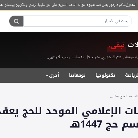
تزل
حاكم دارفور يعلن صد هجوم لقوات الدعم السريع على بئر سليبة
الزيدي وماكرون يبحثان تعزيز 
لات
تبقى.
راك شهري. نشر خلال ٢٤ ساعة. رصيد لا ينتهي.
لرياضة
تكنولوجيا
توقعاتنا
أخرى
الموحد للحج يعقد...
ات الإعلامي الموحد للحج يعقد
ج 1447هـ