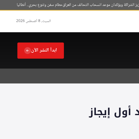
الشراكة ويؤكدان موعد انسحاب التحالف من العراق
حطام سفن وتنوع بحري.. أنطاليا وجهة استثنائية
السبت، 8 أغسطس 2026
ابدأ النشر الآن
 أول إيجاز