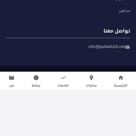
مشاهير
تواصل معنا
info@jeddah24.net
© 2026 صحيفة جدة 24 — جميع الحقوق محفوظة
سياسة الخصوصية
|
شروط الاستخدام
الرئيسية
محليات
اقتصاد
رياضة
فن
تواصل معنا لنشر الأخبار عبر شبكتنا الإعلامية وانشر مقالك خلال
دقائق
نشر مقال