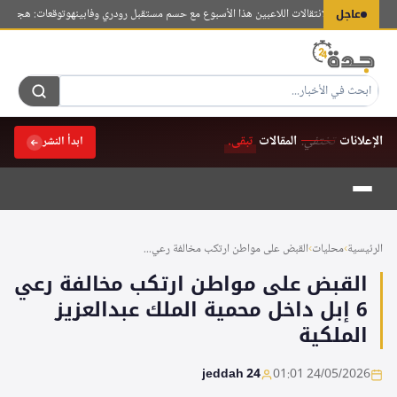
لتجاوز
عاجل
قعات حاسمة لانتقالات اللاعبين هذا الأسبوع مع حسم مستقبل رودري وفابينهو
توقعات: هجمات الحو
لى
لمحتوى
الإعلانات
تختفي.
المقالات
تبقى.
ابدأ النشر
الرئيسية
›
محليات
›
القبض على مواطن ارتكب مخالفة رعي...
القبض على مواطن ارتكب مخالفة رعي
6 إبل داخل محمية الملك عبدالعزيز
الملكية
jeddah 24
24/05/2026 01:01