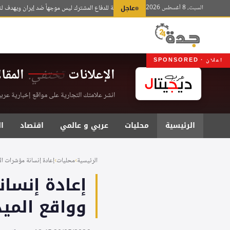
لتجاوز
السبت، 8 أغسطس 2026
عاجل
يلماز: اتفاق مكة للدفاع المشترك ليس موجهاً ضد إيران ويهدف لتعزيز ال
لى
لمحتوى
اعلان · SPONSORED
الإعلانات
تختفي.
المقا
انشر علامتك التجارية على مواقع إخبارية عربية موثقة . اشت
الرئيسية
محليات
عربي و عالمي
اقتصاد
ا
الرئيسية
›
محليات
›
إعادة إنسانة مؤشرات ال
إعادة إنسان
وواقع الميد