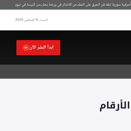
سورية تنقذ فن الحرق على الجلد من الاندثار في ورشة بحلب
من كنيسة في نيويورك إلى اعتناق الإ
السبت، 8 أغسطس 2026
ابدأ النشر الآن
لأرقام