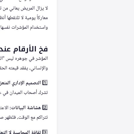
لا يزال المريض يعاني من ت
معاركاً يومية لا تلتقطها أ
واستخدام المؤشرات نفسها.
فخ الأرقام عن
المؤشر في جوهره ليس “الحق
والإنساني، يفقد قيمته الح
1️⃣
التصميم الإداري المنعز
تشرك أصحاب الميدان في عم
2️⃣
هشاشة البيانات:
الاعت
تتراكم مع الوقت، فتُظهر 
3️⃣
ثقافة المحاسبة لا التعل