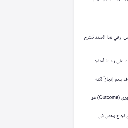
ياس. وفي هذا الصدد تُقترح
 على رعاية آمنة؟
 يبدو إنجازاً لكنه
قياس سرعة الإجراءات (Process) مهم، لكن قياس الأثر السريري (Outcome) هو
يق نجاح وهمي في