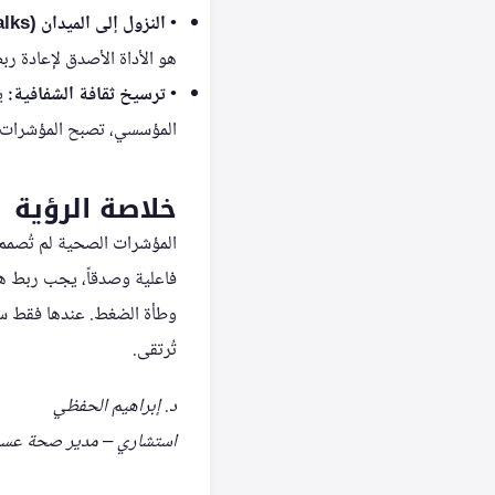
•
النزول إلى الميدان (Gemba Walks):
هو الأداة الأصدق لإعادة ربط
•
ترسيخ ثقافة الشفافية:
يج
المؤسسي، تصبح المؤشرات محر
خلاصة الرؤية
المؤشرات الصحية لم تُصمم لت
فاعلية وصدقاً، يجب ربط هذ
وطأة الضغط. عندها فقط س
تُرتقى.
د. إبراهيم الحفظي
استشاري – مدير صحة عسير