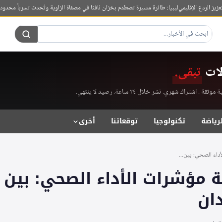
ردع الإقليمي
ليبيا: طائرة مسيرة تصطدم بخزان نافثا في مصفاة الزاوية وتُحدث تسرباً محدوداً
حرفية 
لات
تبقى.
راك شهري. نشر خلال ٢٤ ساعة. رصيد لا ينتهي.
لرياضة
تكنولوجيا
توقعاتنا
أخرى
أداء الصحي: بين...
ة مؤشرات الأداء الصحي: بين ا
ان