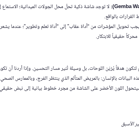
لا توجد شاشة ذكية تحلّ محل الجولات الميدانية؛ الاستماع إ
 القرارات بالواقع.
ب تحويل المؤشرات من “أداة عقاب” إلى “أداة تعلم وتطوير”؛ عندما يشعر ا
كاً حقيقياً للابتكار.
كون هدفاً يُزيّن اللوحات، بل وسيلة تُنير مسار التحسين. وإذا أردنا أن تكو
ه البيانات بالإنسان: بالمريض المتألم الذي ينتظر الفرج، وبالممارس الصحي
يتحول اللون الأخضر على الشاشة من مجرد خطوط بيانية إلى نبض حقيقي ي
 الأسبق