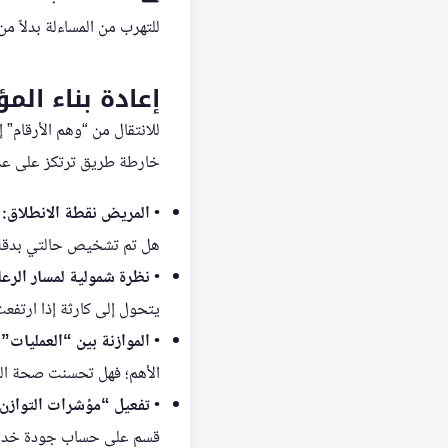
للتهرب من المساءلة بدلاً م
إعادة بناء الم
للانتقال من “وهم الأرقام” إ
خارطة طريق ترتكز على عدة
•
المريض نقطة الانطلاق:
ي
هل تم تشخيص حالتي بدقة
•
نظرة شمولية لمسار الرعا
يتحول إلى كارثة إذا ارتفعت
•
الموازنة بين “العمليات” 
الأهم؛ فهل تحسنت صحة الم
•
تفعيل “مؤشرات التوازن
قسم على حساب جودة خدم