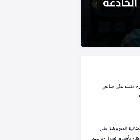
طرح نفسه على صانعي
مثالية المعروضة على
تظار بأقسام الطوارئ، بينما