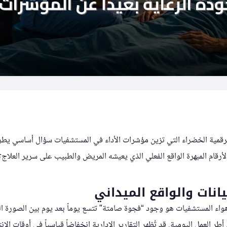
لرقمية الخضراء التي تزين مؤشرات الأداء في المستشفيات سؤال أساسي ي
رقام المبهرة الواقع الفعلي الذي يعيشه المريض والطبيب على سرير العلاج؟
يانات والواقع الميداني
اء المستشفيات هو وجود “فجوة صامتة” تتسع يوماً بعد يوم بين الصورة ال
طر العمل اليومية. قد تُظهر التقارير الإدارية انخفاضاً قياسياً في أوقات الان