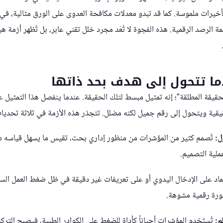
أخيرات ملموسة. كما قد تبدو معدلات مكافحة العدوى على الورق مثالية، ف
نظمة الرصد الرقمية. هذه الفجوة لا تُعَد مجرد خلل تقني عابر، بل تُظهر أزمة
دما تتحول إلى هدف بحد ذاتها
يقة المطلقة”؛ إنه تمثيل مبسط لتلك الحقيقة. عندما ينفصل هذا التمثيل ع
قيقية ويتحول إلى رقم جميل لكنه مضلل. تتجذر هذه الأزمة في ثلاثة تحديا
ل:
تُصمم كثير من المؤشرات من منظور إداري بحت، تقيس ما يسهل قياسه دون 
لية التصميم.
ماد على الإدخال اليدوي أو على تعريفات غير دقيقة في ظل ضغط العمل الس
صورة رقمية مشوهة.
م:
تُستَخدم المؤشرات أحياناً كأداة للضغط على الكوادر الطبية، فيصبح الترك