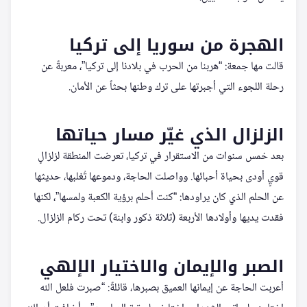
الهجرة من سوريا إلى تركيا
قالت مها جمعة: “هربنا من الحرب في بلادنا إلى تركيا”، معربةً عن
رحلة اللجوء التي أجبرتها على ترك وطنها بحثاً عن الأمان.
الزلزال الذي غيّر مسار حياتها
بعد خمس سنوات من الاستقرار في تركيا، تعرضت المنطقة لزلزالٍ
قويٍ أودى بحياة أحبائها. وواصلت الحاجة، ودموعها تُغلبها، حديثها
عن الحلم الذي كان يراودها: “كنت أحلم برؤية الكعبة ولمسها”، لكنها
فقدت يديها وأولادها الأربعة (ثلاثة ذكور وابنة) تحت ركام الزلزال.
الصبر والإيمان والاختيار الإلهي
أعربت الحاجة عن إيمانها العميق بصبرها، قائلةً: “صبرت فلعل الله