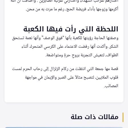
اختارهم لمراتب الشهداء واختارني لمرتبة الصابرين”. وأضافت أن الله
أكرمها وزوجها بأداء فريضة الحج، رغم ما مرت به من محن.
اللحظة التي رأت فيها الكعبة
وصفتها الحاجة رؤيتها للكعبة بأنها “فوق الوصف” وأنها نعمة تستحق
الشكر. وأكدت أنها رفضت الاعتماد على الكرسي المتحرك أثناء
الطواف، لتعيش التجربة بروحٍ حرةٍ ومتواضعة.
قصة مها جمعة التي انتقلت من ركام الزلزال إلى رحاب الحرم لمست
قلوب الملايين، لتصبح مثالاً على الصبر والإيمان في مواجهة
المصائب.
مقالات ذات صلة