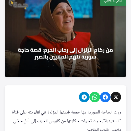
عربي و عالمي
روت الحاجة السورية مها جمعة قصتها المؤثرة في لقاءٍ بثه على قناة
“السعودية”، حيث تحولت حكايتها من كابوس الحرب إلى أملٍ حجّي
يلامس قلوب الملايين.