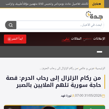
لتجاوز
عاجل
نيابة الجزائرية تكشف تفاصيل حادث بومرداس وتحبس ثلاثة متهمين مؤقتاً
علييف وترامب يتبادلان ا
لى
لمحتوى
الإعلانات
تختفي.
المقالات
تبقى.
ابدأ النشر
الرئيسية
›
عربي و عالمي
›
من ركام الزلزال إلى رحاب الحرم:...
من ركام الزلزال إلى رحاب الحرم: قصة
حاجة سورية تلهم الملايين بالصبر
31/05/2026 07:00
نورة فهد