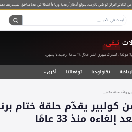
ثلاثي
المركز الوطني للأرصاد يتوقع أمطاراً رعدية ورياحاً نشطة في عدة مناطق السبت
ريف دمشق: تحي
لات
تبقى.
راك شهري. نشر خلال ٢٤ ساعة. رصيد لا ينتهي.
لرياضة
تكنولوجيا
توقعاتنا
أخرى
ير يقدّم حلقة ختام...
فن كولبير يقدّم حلقة ختام برن
لغاءه منذ 33 عامًا