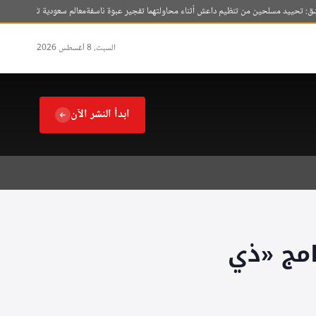
يد مسلحين من تنظيم داعش أثناء محاولتهما تفجير عبوة ناسفة
معالم سعودية تكتسي بألوان ثلاثة 
السبت، 8 أغسطس 2026
ابدأ النشر الآن
امج «ذي