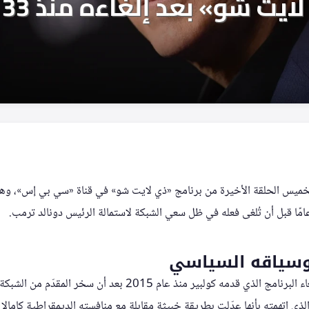
خميس الحلقة الأخيرة من برنامج «ذي لايت شو» في قناة «سي بي إس»، وهو 
مًا قبل أن تُلغى فعله في ظل سعي الشبكة لاستمالة الرئيس دونالد ترمب.
ج وسياقه السياسي
قرر فريق «سي بي إس» إلغاء البرنامج الذي قدمه كولبير منذ عام 2015 بعد
 الذي اتهمته بأنها عدّلت بطريقة خبيثة مقابلة مع منافسته الديمقراطية كاما