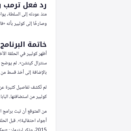
رد فعل ترمب وا
منذ عودته إلى السلطة، يوا
وصارخًا إلى كولبير بأنه «
خاتمة البرنام
أظهر كولبير في الحلقة الأ
سنترال كيتشن». لم يوضح تف
بالإضافة إلى أخذ قسط من ا
لم تُكشف تفاصيل كثيرة عن ا
كولبير من استضافتها، البابا،
من المتوقع أن تبث برامج 
2015، وذكر ليترمان: «يمكنهم أن يأخذوا برنامج الرجل، لكنهم لا يستطيعون أن يأخذوا صوته».