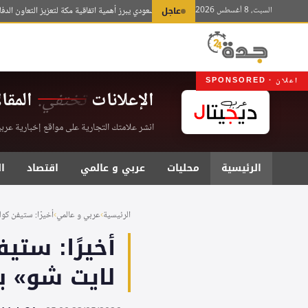
لتجاوز
السبت، 8 أغسطس 2026
عاجل
وزير الدفاع السعودي يبرز أهمية اتفاقية مكة لتعزيز التعاون الدفاعي ال
لى
لمحتوى
اعلان · SPONSORED
الإعلانات
تختفي.
المقا
انشر علامتك التجارية على مواقع إخبارية عربية موثقة . اشت
الرئيسية
محليات
عربي و عالمي
اقتصاد
ا
الرئيسية
›
عربي و عالمي
›
أخيرًا: ستيفن كولب
أخيرًا: ستي
لايت شو» بعد إ