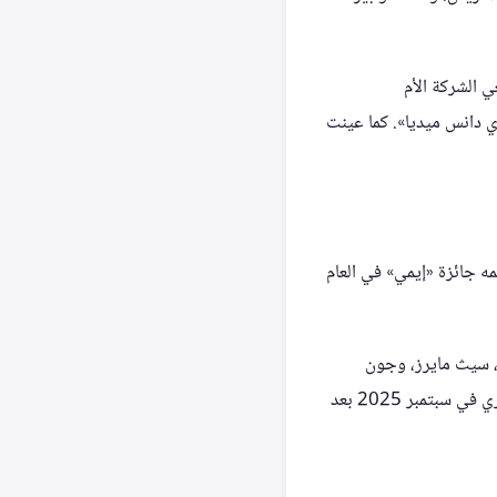
 الشركة الأم
دماج بقيمة 8.4 مليارات دولار مع «سكاي دانس ميديا». كما عينت
العمر 62 عامًا أكثر هدوءًا. خلال تسلمه جائزة «إيمي» في العام
، سيث مايرز، وجون
أوليفر، لتكريمه في الأستوديو. كما حظي بزيارة من جيمي كيميل الذي أوقفت مؤقتًا بث برنامجه الحواري في سبتمبر 2025 بعد