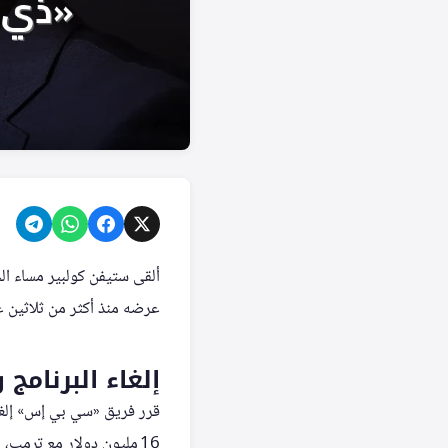
ألقى ستيفن كولبير مساء ال
عرضه منذ أكثر من ثلاثين عا
إلغاء البرنام
16 مليون دولار مع ترمب،