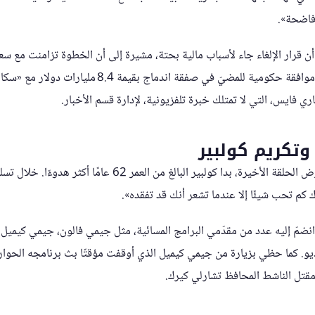
 فاضحة».
رار الإلغاء جاء لأسباب مالية بحتة، مشيرة إلى أن الخطوة تزامنت مع سعي
«باراماونت» للحصول على موافقة حكومية للمضيّ في صفقة ان
ري فايس، التي لا تمتلك خبرة تلفزيونية، لإدارة قسم الأخبار.
 وتكريم كولبير
في الأسابيع التي سبقت عرض الحلقة الأخيرة، بدا كولبير البالغ من 
رك كم تحب شيئًا إلا عندما تشعر أنك قد تفقده».
نضمّ إليه عدد من مقدّمي البرامج المسائية، مثل جيمي فالون، جيمي كيميل
قتل الناشط المحافظ تشارلي كيرك.