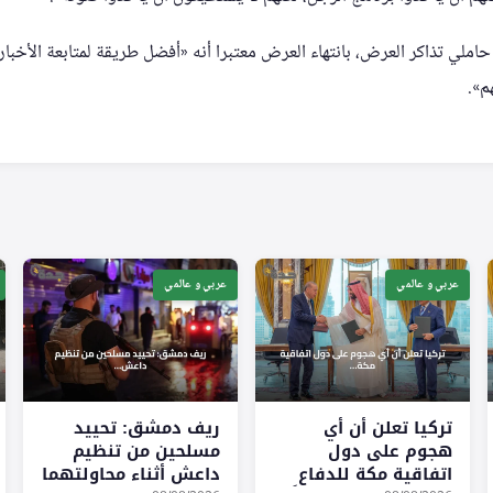
املي تذاكر العرض، بانتهاء العرض معتبرا أنه «أفضل طريقة لمتابعة الأخبار
م».
عربي و عالمي
عربي و عالمي
تركيا تعلن أن أي
ريف دمشق: تحييد
هجوم على دول
مسلحين من تنظيم
اتفاقية مكة للدفاع
داعش أثناء محاولتهما