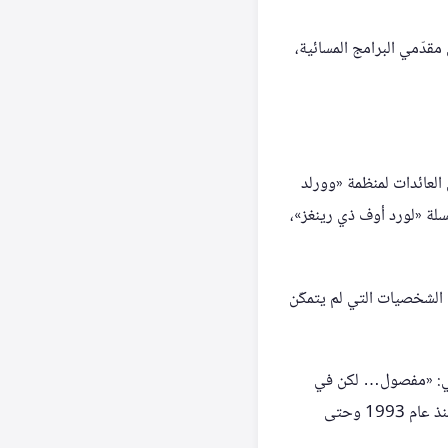
قدّمي البرامج المسائية،
العائدات لمنظمة «وورلد
سلة «لورد أوف ذي رينغز»،
 الشخصيات التي لم يتمكّن
تامي: «مفصول… لكن في
أجواء احتفالية!». قبل الحلقة الأخيرة، استضاف كولبير مقدّم البرنامج السابق ديفيد ليترمان الذي قاده منذ عام 1993 وحتى