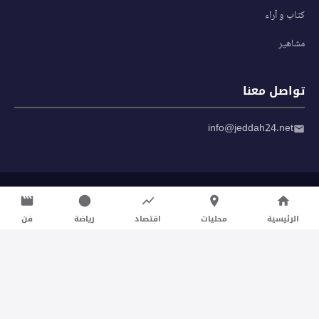
كتاب و آراء
مشاهير
تواصل معنا
info@jeddah24.net
© 2026 صحيفة جدة 24 — جميع الحقوق محفوظة
سياسة الخصوصية
|
شروط الاستخدام
الرئيسية
محليات
اقتصاد
رياضة
فن
تواصل معنا لنشر الأخبار عبر شبكتنا الإعلامية وانشر مقالك خلال
دقائق
نشر مقال