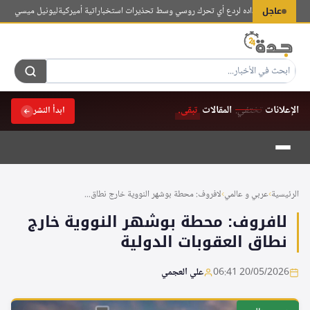
لتجاوز
عاجل
اتو يعلن استعداده لردع أي تحرك روسي وسط تحذيرات استخباراتية أميركية
ليونيل ميسي يودّع وال
لى
لمحتوى
الإعلانات
تختفي.
المقالات
تبقى.
ابدأ النشر
الرئيسية
›
عربي و عالمي
›
لافروف: محطة بوشهر النووية خارج نطاق...
لافروف: محطة بوشهر النووية خارج
نطاق العقوبات الدولية
20/05/2026 06:41
علي العجمي