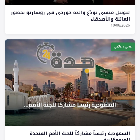
ليونيل ميسي يودّع والده خورخي في روساريو بحضور
العائلة والأصدقاء
10/08/2026
عربي و عالمي
السعودية رئيساً مشاركاً للجنة الأمم المتحدة
الجيومكانية