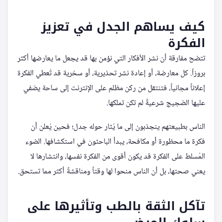
كيف يساهم الجدل في تعزيز
الفكرة
تتضح مفارقة أن نشر الأفكار التي نؤمن بها قد يجعل ما يعارضها أكثر
بروزاً. كل معارضة، أو إعادة نشر تحذيرية، أو سخرية قد تُعطي الفكرة
إعلاناً مجانياً، فتنتقل من ركن مظلم على الإنترنت إلى ساحة يضفي
عليها الضجيج شرعيةً لم تكن تملكها.
الناس بطبيعتهم ينجذبون إلى ما يُثار حوله جدل؛ فحين يُعلن أن
فكرة ما محظورة أو مكافحة، يبدأ الباحثون في استكشافها. الضوء
المُسلط على الفكرة قد يكون أقوى من الفكرة نفسها، وانتشارها لا
يعني صحتها، بل أن الناس منحوا لها وقتاً ومناقشةً أكثر مما تستحق.
تآكل الثقة بالطب وتأثيرها على