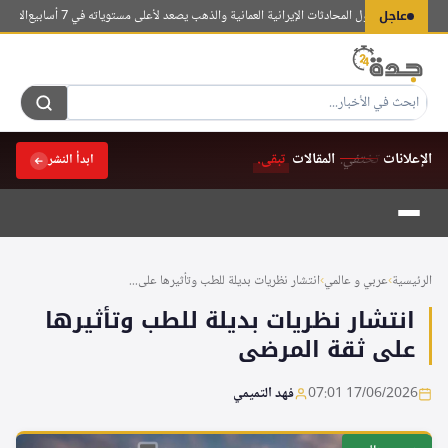
لتجاوز
عاجل
يهبط مع تفاؤل المحادثات الإيرانية العمانية والذهب يصعد لأعلى مستوياته في 7 أسابيع
الاتفاق يتع
لى
لمحتوى
الإعلانات
تختفي.
المقالات
تبقى.
ابدأ النشر
الرئيسية
›
عربي و عالمي
›
انتشار نظريات بديلة للطب وتأثيرها على...
انتشار نظريات بديلة للطب وتأثيرها
على ثقة المرضى
17/06/2026 07:01
فهد التميمي