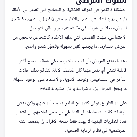
سلوك المرضى
المشكلة لا تكمن في القوائم الغذائية أو النصائح التي تفتقر إلى الأدلة،
بل في زرع الشك في الطب والأطباء، حتى يُنظر إلى الطبيب كـ«تاجر
للمرض» بدلاً من شريك في مكافحته. عبر وسائل التواصل
الاجتماعي، سهلت القصص التي تُظهر الأطباء كأشخاص يربحون من
المرض انتشارها، ما يجعلها تُقبل بسهولة وتُصوَّر كعدو واضح.
عندما يقتنع المريض بأن الطبيب لا يرغب في شفائه، يصبح أكثر
قابلية لتبني أي بديل مهما كان ضعيف الأدلة. تتفاقم بذلك حالات
التأخر في التشخيص، وتوقف الأدوية، والاعتماد على الوعود السهلة،
ما يجعل المرض يزداد شراسة وأقل استجابة للعلاج.
على مر التاريخ، توفي كثير من الناس بسبب أمراضهم، ولكن بعض
الوفيات كانت نتيجة فقدان الثقة في من سعى لعلاجهم. إن انتشار
هذه النظريات البديلة لا يهدد فقط صحة الأفراد، بل يضعف الثقة
المجتمعية في نظام الرعاية الصحية.