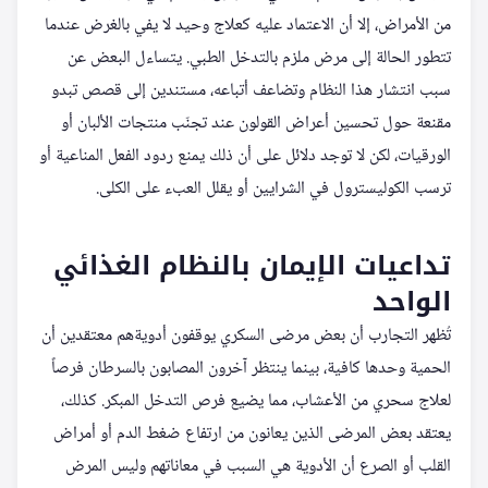
من الأمراض، إلا أن الاعتماد عليه كعلاج وحيد لا يفي بالغرض عندما
تتطور الحالة إلى مرض ملزم بالتدخل الطبي. يتساءل البعض عن
سبب انتشار هذا النظام وتضاعف أتباعه، مستندين إلى قصص تبدو
مقنعة حول تحسين أعراض القولون عند تجنّب منتجات الألبان أو
الورقيات، لكن لا توجد دلائل على أن ذلك يمنع ردود الفعل المناعية أو
ترسب الكوليسترول في الشرايين أو يقلل العبء على الكلى.
تداعيات الإيمان بالنظام الغذائي
الواحد
تُظهر التجارب أن بعض مرضى السكري يوقفون أدويةهم معتقدين أن
الحمية وحدها كافية، بينما ينتظر آخرون المصابون بالسرطان فرصاً
لعلاج سحري من الأعشاب، مما يضيع فرص التدخل المبكر. كذلك،
يعتقد بعض المرضى الذين يعانون من ارتفاع ضغط الدم أو أمراض
القلب أو الصرع أن الأدوية هي السبب في معاناتهم وليس المرض