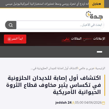
لتجاوز
عاجل
اتو يعلن استعداده لردع أي تحرك روسي وسط تحذيرات استخباراتية أميركية
ليونيل ميسي يودّع وال
لى
لمحتوى
الإعلانات
تختفي.
المقالات
تبقى.
ابدأ النشر
الرئيسية
›
عربي و عالمي
›
اكتشاف أول إصابة للديدان الحلزونية في...
اكتشاف أول إصابة للديدان الحلزونية
في تكساس يثير مخاوف قطاع الثروة
الحيوانية الأمريكية
jeddah 24
04/06/2026 05:00