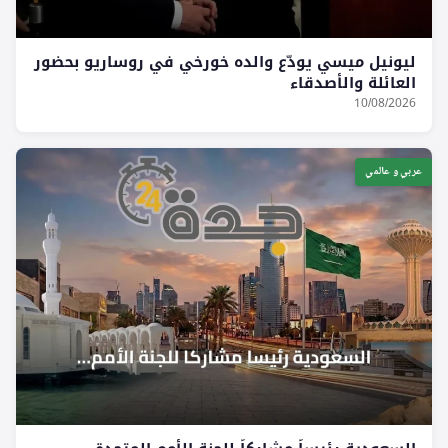
ليونيل ميسي يودّع والده خورخي في روساريو بحضور
العائلة والأصدقاء
10/08/2026
عربي و عالمي