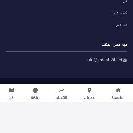
فن
كتاب و آراء
مشاهير
تواصل معنا
info@jeddah24.net
© 2026 صحيفة جدة 24 — جميع الحقوق محفوظة
سياسة الخصوصية
|
شروط الاستخدام
الرئيسية
محليات
اقتصاد
رياضة
فن
تواصل معنا لنشر الأخبار عبر شبكتنا الإعلامية وانشر مقالك خلال
دقائق
نشر مقال