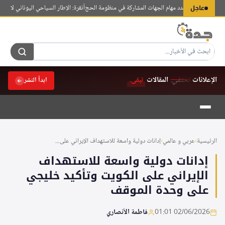
لتجاوز
عاجل
س الوزراء يحدد مهام الجهات المشاركة في منظومة الحج
أنقرة: الإطار السياحي اليوناني لا يُلزم تر
لى
لمحتوى
الإعلانات
تختفي.
المقالات
تبقى.
ابدأ النشر
الرئيسية
›
عربي و عالمي
›
إدانات دولية واسعة للاستهداف الإيراني على...
إدانات دولية واسعة للاستهداف
الإيراني على الكويت وتأكيد خليجي
على وحدة الموقف
02/06/2026 01:01
فاطمة الأنصاري