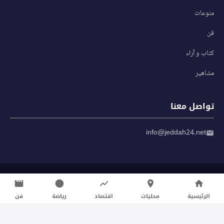
منوعات
فن
كتاب و آراء
مشاهير
تواصل معنا
info@jeddah24.net
© 2026 صحيفة جدة 24 — جميع الحقوق محفوظة
سياسة الخصوصية
|
شروط الاستخدام
الرئيسية
محليات
اقتصاد
رياضة
فن
تواصل معنا لنشر الأخبار عبر شبكتنا الإعلامية وانشر مقالك خلال